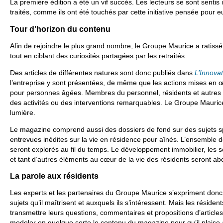
La première édition a été un vif succès. Les lecteurs se sont sentis 
traités, comme ils ont été touchés par cette initiative pensée pour e
Tour d’horizon du contenu
Afin de rejoindre le plus grand nombre, le Groupe Maurice a ratissé
tout en ciblant des curiosités partagées par les retraités.
Des articles de différentes natures sont donc publiés dans
L’Innova
l’entreprise y sont présentées, de même que les actions mises en 
pour personnes âgées. Membres du personnel, résidents et autres in
des activités ou des interventions remarquables. Le Groupe Maurice
lumière.
Le magazine comprend aussi des dossiers de fond sur des sujets spé
entrevues inédites sur la vie en résidence pour aînés. L’ensemble 
seront explorés au fil du temps. Le développement immobilier, les se
et tant d’autres éléments au cœur de la vie des résidents seront ab
La parole aux résidents
Les experts et les partenaires du Groupe Maurice s’expriment don
sujets qu’il maîtrisent et auxquels ils s’intéressent. Mais les résident
transmettre leurs questions, commentaires et propositions d’articles! 
modeler en quelque sorte le contenu du magazine pour qu’il plaise 