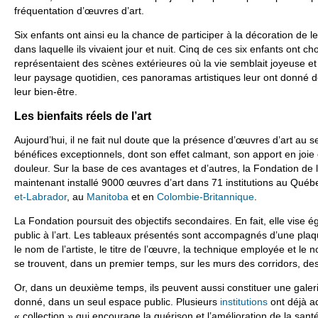
fréquentation d’œuvres d’art.
Six enfants ont ainsi eu la chance de participer à la décoration de
dans laquelle ils vivaient jour et nuit. Cinq de ces six enfants ont cho
représentaient des scènes extérieures où la vie semblait joyeuse et
leur paysage quotidien, ces panoramas artistiques leur ont donné de
leur bien-être.
Les bienfaits réels de l’art
Aujourd’hui, il ne fait nul doute que la présence d’œuvres d’art au se
bénéfices exceptionnels, dont son effet calmant, son apport en joi
douleur. Sur la base de ces avantages et d’autres, la Fondation de l
maintenant installé 9000 œuvres d’art dans 71 institutions au Qué
et-Labrador
, au
Manitoba
et en
Colombie-Britannique
.
La Fondation poursuit des objectifs secondaires. En fait, elle vise é
public à l’art. Les tableaux présentés sont accompagnés d’une plaqu
le nom de l’artiste, le titre de l’œuvre, la technique employée et l
se trouvent, dans un premier temps, sur les murs des corridors, des 
Or, dans un deuxième temps, ils peuvent aussi constituer une galeri
donné, dans un seul espace public. Plusieurs
institutions
ont déjà a
« collection » qui encourage la guérison et l’amélioration de la santé 