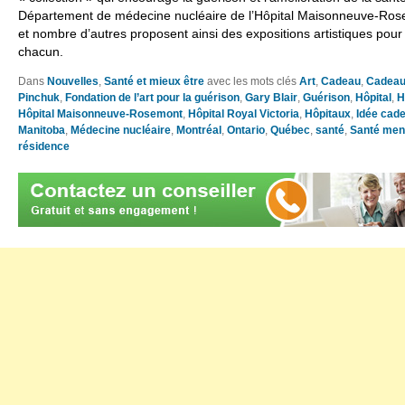
Département de médecine nucléaire de l’Hôpital Maisonneuve-Rosem
et nombre d’autres proposent ainsi des expositions artistiques pour 
chacun.
Dans
Nouvelles
,
Santé et mieux être
avec les mots clés
Art
,
Cadeau
,
Cadea
Pinchuk
,
Fondation de l’art pour la guérison
,
Gary Blair
,
Guérison
,
Hôpital
,
H
Hôpital Maisonneuve-Rosemont
,
Hôpital Royal Victoria
,
Hôpitaux
,
Idée cad
Manitoba
,
Médecine nucléaire
,
Montréal
,
Ontario
,
Québec
,
santé
,
Santé men
résidence