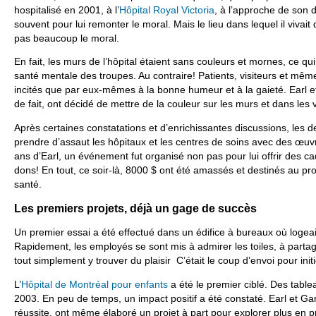
hospitalisé en 2001, à l’
Hôpital Royal Victoria
, à l’approche de son d
souvent pour lui remonter le moral. Mais le lieu dans lequel il vivait
pas beaucoup le moral.
En fait, les murs de l’hôpital étaient sans couleurs et mornes, ce qui
santé mentale des troupes. Au contraire! Patients, visiteurs et mê
incités que par eux-mêmes à la bonne humeur et à la gaieté. Earl et 
de fait, ont décidé de mettre de la couleur sur les murs et dans les v
Après certaines constatations et d’enrichissantes discussions, les 
prendre d’assaut les hôpitaux et les centres de soins avec des œuvr
ans d’Earl, un événement fut organisé non pas pour lui offrir des ca
dons! En tout, ce soir-là, 8000 $ ont été amassés et destinés au proj
santé.
Les premiers projets, déjà un gage de succès
Un premier essai a été effectué dans un édifice à bureaux où logeait 
Rapidement, les employés se sont mis à admirer les toiles, à partag
tout simplement y trouver du plaisir C’était le coup d’envoi pour initi
L’
Hôpital de Montréal pour enfants
a été le premier ciblé. Des table
2003. En peu de temps, un impact positif a été constaté. Earl et Gar
réussite, ont même élaboré un projet à part pour explorer plus en pr