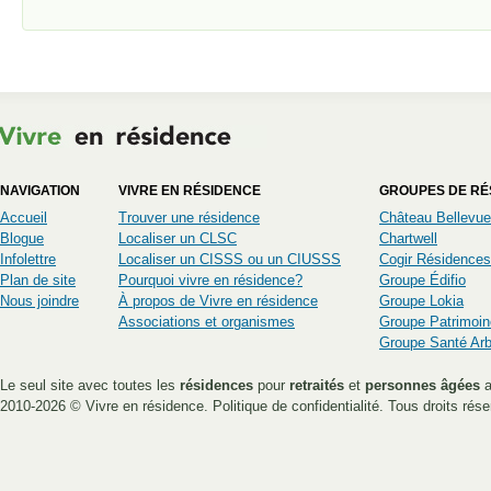
NAVIGATION
VIVRE EN RÉSIDENCE
GROUPES DE RÉ
Accueil
Trouver une résidence
Château Bellevue
Blogue
Localiser un CLSC
Chartwell
Infolettre
Localiser un CISSS ou un CIUSSS
Cogir Résidences
Plan de site
Pourquoi vivre en résidence?
Groupe Édifio
Nous joindre
À propos de Vivre en résidence
Groupe Lokia
Associations et organismes
Groupe Patrimoin
Groupe Santé Ar
Le seul site avec toutes les
résidences
pour
retraités
et
personnes âgées
a
2010-2026 ©
Vivre en résidence
.
Politique de confidentialité
. Tous droits rése