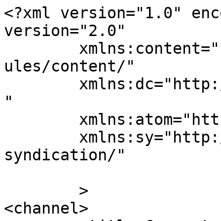
<?xml version="1.0" enc
version="2.0"

	xmlns:content="http://purl.org/rss/1.0/mod
ules/content/"

	xmlns:dc="http://purl.org/dc/elements/1.1/
"

	xmlns:atom="http://www.w3.org/2005/Atom"

	xmlns:sy="http://purl.org/rss/1.0/modules/
syndication/"

	>

<channel>
