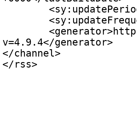
	<sy:updatePeriod>hourly</sy:updatePeriod>

	<sy:updateFrequency>1</sy:updateFrequency>

	<generator>https://wordpress.org/?
v=4.9.4</generator>

</channel>
