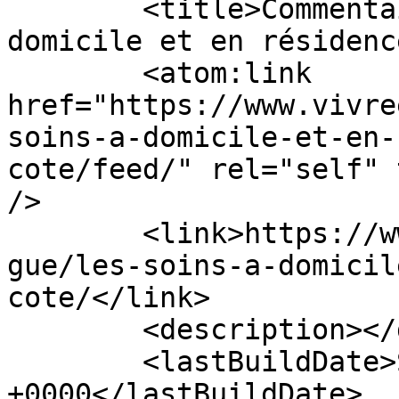
	<title>Commentaires sur : Les soins à 
domicile et en résidenc
	<atom:link 
href="https://www.vivre
soins-a-domicile-et-en-
cote/feed/" rel="self" 
/>

	<link>https://www.vivreenresidence.com/blo
gue/les-soins-a-domicil
cote/</link>

	<description></description>

	<lastBuildDate>Sat, 11 Sep 2021 16:18:46 
+0000</lastBuildDate>
