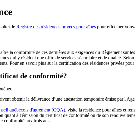
ence
nsultez le
Registre des résidences privées pour aînés
pour effectuer vous
naître la conformité de ces dernières aux exigences du Règlement sur le
nes qui y résident une offre de services sécuritaire et de qualité. Selon 
dents. Pour en savoir plus sur la certification des résidences privées pour
tificat de conformité?
 Québec.
ent obtenir la délivrance d’une attestation temporaire émise par l'Agenc
seil québécois d'agrément (CQA)
, visite la résidence pour aînés et re
n quant à l'émission du certificat de conformité ou de son renouvelleme
e conformité aux trois ans.