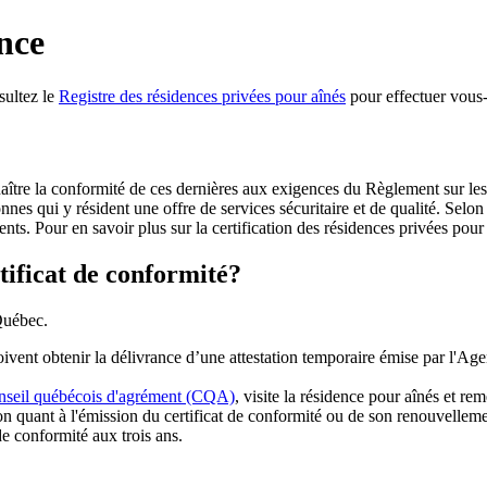
ence
nsultez le
Registre des résidences privées pour aînés
pour effectuer vous
naître la conformité de ces dernières aux exigences du Règlement sur le
nes qui y résident une offre de services sécuritaire et de qualité. Selon 
dents. Pour en savoir plus sur la certification des résidences privées pour
tificat de conformité?
 Québec.
ent obtenir la délivrance d’une attestation temporaire émise par l'Agenc
seil québécois d'agrément (CQA)
, visite la résidence pour aînés et re
n quant à l'émission du certificat de conformité ou de son renouvelleme
e conformité aux trois ans.