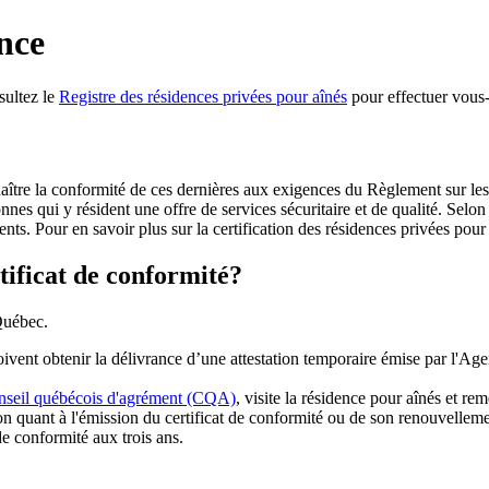
ence
nsultez le
Registre des résidences privées pour aînés
pour effectuer vous
naître la conformité de ces dernières aux exigences du Règlement sur le
nes qui y résident une offre de services sécuritaire et de qualité. Selon 
dents. Pour en savoir plus sur la certification des résidences privées pour
tificat de conformité?
 Québec.
ent obtenir la délivrance d’une attestation temporaire émise par l'Agenc
seil québécois d'agrément (CQA)
, visite la résidence pour aînés et re
n quant à l'émission du certificat de conformité ou de son renouvelleme
e conformité aux trois ans.