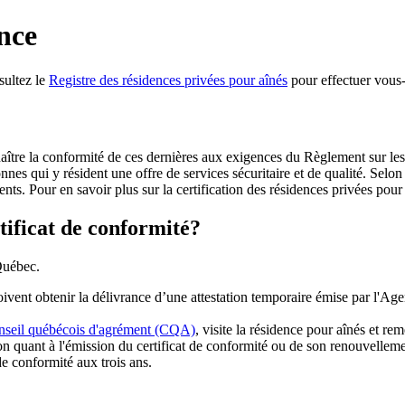
ence
nsultez le
Registre des résidences privées pour aînés
pour effectuer vous
naître la conformité de ces dernières aux exigences du Règlement sur le
nes qui y résident une offre de services sécuritaire et de qualité. Selon 
dents. Pour en savoir plus sur la certification des résidences privées pour
tificat de conformité?
 Québec.
ent obtenir la délivrance d’une attestation temporaire émise par l'Agenc
seil québécois d'agrément (CQA)
, visite la résidence pour aînés et re
n quant à l'émission du certificat de conformité ou de son renouvelleme
e conformité aux trois ans.