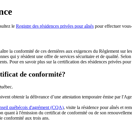
ence
nsultez le
Registre des résidences privées pour aînés
pour effectuer vous
naître la conformité de ces dernières aux exigences du Règlement sur le
nes qui y résident une offre de services sécuritaire et de qualité. Selon 
dents. Pour en savoir plus sur la certification des résidences privées pour
tificat de conformité?
 Québec.
ent obtenir la délivrance d’une attestation temporaire émise par l'Agenc
seil québécois d'agrément (CQA)
, visite la résidence pour aînés et re
n quant à l'émission du certificat de conformité ou de son renouvelleme
e conformité aux trois ans.