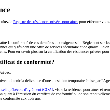
ence
nsultez le
Registre des résidences privées pour aînés
pour effectuer vous
naître la conformité de ces dernières aux exigences du Règlement sur le
nes qui y résident une offre de services sécuritaire et de qualité. Selon 
dents. Pour en savoir plus sur la certification des résidences privées pour
tificat de conformité?
 Québec.
ent obtenir la délivrance d’une attestation temporaire émise par l'Agenc
seil québécois d'agrément (CQA)
, visite la résidence pour aînés et re
n quant à l'émission du certificat de conformité ou de son renouvelleme
e conformité aux trois ans.