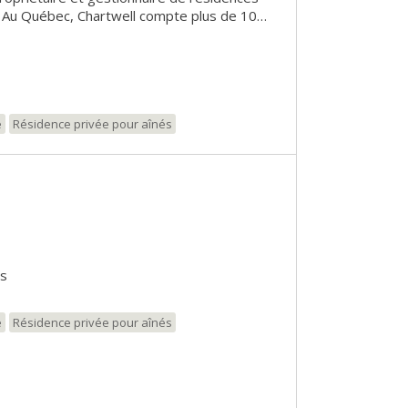
. Au Québec, Chartwell compte plus de 10
 environ 3 000 personnes qui adhèrent à sa
ieux-être ». Pour de plus amples
 visiter www.chartwell.com
e
Résidence privée pour aînés
es
e
Résidence privée pour aînés