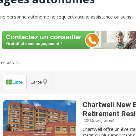
ne personne autonome ne requiert aucune assistance ou soins.
résultats
Liste
Carte
Chartwell New 
Retirement Res
420 MacKay Street
Chartwell offre un éventai
s'agit du plus important 