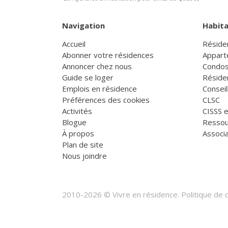
Navigation
Habita
Accueil
Réside
Abonner votre résidences
Appart
Annoncer chez nous
Condos
Guide se loger
Réside
Emplois en résidence
Consei
Préférences des cookies
CLSC
Activités
CISSS 
Blogue
Ressou
À propos
Associa
Plan de site
Nous joindre
2010-2026 © Vivre en résidence.
Politique de c