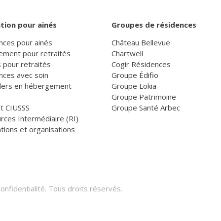
tion pour ainés
Groupes de résidences
nces pour ainés
Château Bellevue
ement pour retraités
Chartwell
 pour retraités
Cogir Résidences
nces avec soin
Groupe Édifio
llers en hébergement
Groupe Lokia
Groupe Patrimoine
et CIUSSS
Groupe Santé Arbec
rces Intermédiaire (RI)
tions et organisations
onfidentialité
. Tous droits réservés.