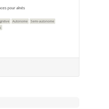
ces pour aînés
gnitive
Autonome
Semi-autonome
s