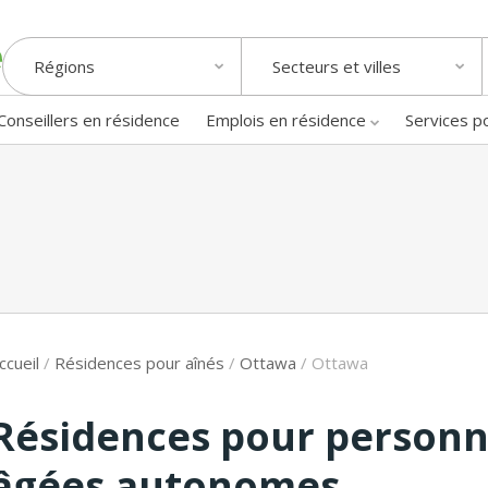
Régions
Secteurs et villes
Conseillers en résidence
Emplois en résidence
Services p
ccueil
/
Résidences pour aînés
/
Ottawa
/
Ottawa
Résidences pour person
âgées autonomes