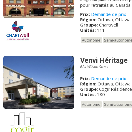
pour retraités au Canada
000 résidents et emploie
Prix:
Demande de prix
vision « Dédiés à votre m
Région:
Ottawa, Ottawa
renseignements, veuillez
Groupe:
Chartwell
Unités:
111
Autonome
Semi-autonom
Venvi Héritage
624 Wilson Street
Prix:
Demande de prix
Région:
Ottawa, Ottawa
Groupe:
Cogir Résidenc
Unités:
180
Autonome
Semi-autonom