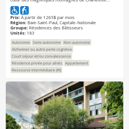
Notre résidence privée, réservée aux aînés, propose
un cadre moderne et unique avec une architecture
contemporaine et un design intérieur haut de gamme.
Prix:
À partir de 1265$ par mois
Région:
Baie-Saint-Paul, Capitale-Nationale
Si vous cherchez une résidence pour aînés à Baie-
Groupe:
Résidences des Bâtisseurs
Saint-Paul, vous êtes au bon endroit pour une retraite
Unités:
183
bien méritée et confortable !
Autonome
Semi-autonome
Non-autonome
Alzheimer ou autre perte cognitive
Court séjour et/ou convalescence
Résidence privée pour aînés
Appartement
Ressource intermédiaire (RI)