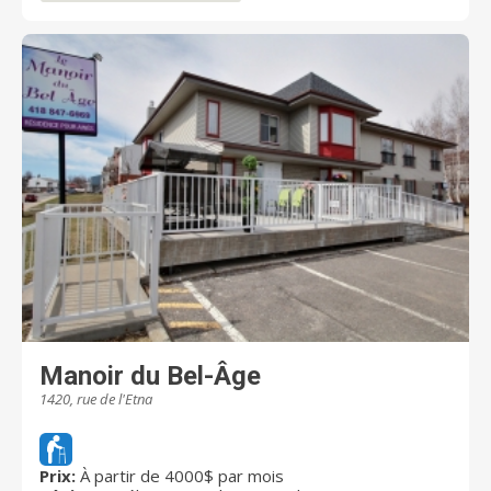
partie du quotidien du personnel qui offre des
services complets, personnalisés et fiables. Le
perfectionnement continu des compétences
techniques permet également aux employés d'être
toujours en mesure de répondre aux besoins
grandissants des résidents. Une équipe qualifiée,
expérimentée, dynamique et passionnée par son
travail vous accueille avec le plus grand respect dans
votre nouvelle résidence!
Manoir du Bel-Âge
1420, rue de l'Etna
Prix:
À partir de 4000$ par mois