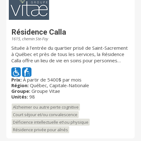
Résidence Calla
1615, chemin Ste-Foy
Située à l’entrée du quartier prisé de Saint-Sacrement
à Québec et près de tous les services, la Résidence
Calla offre un lieu de vie en soins pour personnes
âgées en perte d’autonomie cognitive et physique.
Inaugurée en 2024, la résidence est dotée des
dernières avancées technologiques, afin d’assurer une
Prix:
À partir de 5400$ par mois
Région:
Québec, Capitale-Nationale
sécurité accrue et une paix d’esprit pour les aînés et
Groupe:
Groupe Vitae
leur famille. Partenaire avec le Réseau MAclinique, la
Unités:
98
Résidence Calla a la chance d’offrir un service unique
dans le domaine des résidences pour aînés, c’est-à-
Alzheimer ou autre perte cognitive
dire recevoir son médecin chez soi. C’est ainsi
Court séjour et/ou convalescence
bénéficier d’un suivi de santé rigoureux avec des
Déficience intellectuelle et\ou physique
équipes multidisciplinaires composées de divers
professionnels, et ce, afin de prolonger l’autonomie et
Résidence privée pour aînés
suivre la santé de nos aînés.