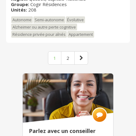
vous offre une multitude de services, une cuisine
Groupe:
Cogir Résidences
savoureuse de même que des soins à la hauteur de
Unités:
208
vos besoins dans un environnement dynamique
Autonome
Semi-autonome
Évolutive
et sécuritaire.
Alzheimer ou autre perte cognitive
Résidence privée pour aînés
Appartement
1
2
Parlez avec un conseiller