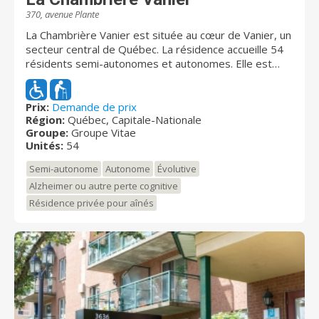
370, avenue Plante
La Chambrière Vanier est située au cœur de Vanier, un
secteur central de Québec. La résidence accueille 54
résidents semi-autonomes et autonomes. Elle est
spécialement adaptée pour des personnes ayant
besoins de soins complets. La résidence offre un
hébergement long terme dans un milieu de vie
Prix:
Demande de prix
Région:
Québec, Capitale-Nationale
stimulant favorisant l’autonomie, l’écoute et le
Groupe:
Groupe Vitae
respect. Les services offerts et les priorités de
Unités:
54
l’équipe en place sont basées sur le confort, la
santé, la sécurité et les soins des résidents. On y
Semi-autonome
Autonome
Évolutive
offre des services et des soins personnalisés dans
Alzheimer ou autre perte cognitive
une ambiance sereine et sécuritaire.
Résidence privée pour aînés