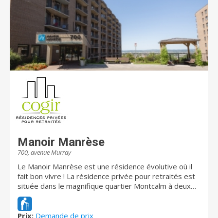
Manoir Manrèse
700, avenue Murray
Le Manoir Manrèse est une résidence évolutive où il
fait bon vivre ! La résidence privée pour retraités est
située dans le magnifique quartier Montcalm à deux
pas du parc des Braves. L’impressionnante cour
aménagée et fleurie fait le bonheur des résidents.
Venez découvrir les appartements lumineux et la vue
Prix:
Demande de prix