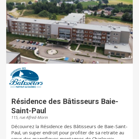
Dédiés à votre MIEUX-ÊTRE est bien plus qu'une
simple phrase; c'est une priorité absolue. Nous tenons
à ce que nos résidents sachent que les soins et les
services qui leur sont offerts dans les résidences
Chartwell leur permettront de mener une vie
heureuse, enrichissante et saine. Il est primordial que
les familles soient rassurées que leurs proches
évoluent dans un environnement sûr et qu'ils
participent à la vie quotidienne dans nos résidences
selon leurs envies et leurs intérêts. Chartwell offre un
éventail complet de résidences pour retraités. Il s'agit
du plus important propriétaire et gestionnaire de
résidences pour retraités au Canada. Au Québec,
Chartwell compte plus de 10 000 résidents et emploie
environ 3 000 employés. Pour de plus amples
renseignements, visitez chartwell.com
Résidence des Bâtisseurs Baie-
Saint-Paul
115, rue Alfred-Morin
Découvrez la Résidence des Bâtisseurs de Baie-Saint-
Paul, un super endroit pour profiter de sa retraite au
cœur des magnifiques montagnes de Charlevoix.