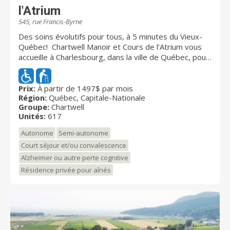
l'Atrium
545, rue Francis-Byrne
Des soins évolutifs pour tous, à 5 minutes du Vieux-
Québec! Chartwell Manoir et Cours de l’Atrium vous
accueille à Charlesbourg, dans la ville de Québec, pour
vous faire vivre votre retraite avec le
professionnalisme que lui confère sa vaste expérience
auprès des retraités. Nos résidents autonomes et
Prix:
À partir de 1497$ par mois
Région:
Québec, Capitale-Nationale
semiautonomes forment, avec les employés, une
Groupe:
Chartwell
grande communauté rayonnante et bien impliquée.
Unités:
617
Notre résidence offre un choix de studios et
d’appartements 3 ½ à 5 ½, et des aires communes où
Autonome
Semi-autonome
se déroule une vie sociale remplie d’activités
Court séjour et/ou convalescence
continuellement renouvelées. Chaque journée réserve
Alzheimer ou autre perte cognitive
sa surprise! Le Vieux-Québec et ses services en tout
genre sont facilement accessibles en voiture et en
Résidence privée pour aînés
transport en commun à partir de la résidence. De plus,
la proximité de grands axes routiers vous permet
d’accéder à des destinations incontournables, comme
l’île d’Orléans, son tourisme gastronomique et sa
nature enchanteresse. Chez Chartwell, notre vision