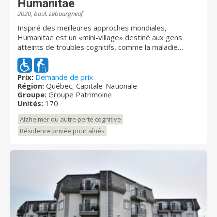
Humanitae
2020, boul. Lebourgneuf
Inspiré des meilleures approches mondiales,
Humanitae est un «mini-village» destiné aux gens
atteints de troubles cognitifs, comme la maladie
d’Alzheimer. La résidence comptera 170 chambres
réparties en 12 maisonnées. Le milieu de vie
semblable à celui de la maison permettra aux
Prix:
Demande de prix
Région:
Québec, Capitale-Nationale
résidents de continuer à vivre leur vie et de conserver
Groupe:
Groupe Patrimoine
leur dignité et à continuer d'être stimulés
Unités:
170
quotidiennement, malgré la maladie. On y trouvera
plusieurs services sur place : épicerie, bistro, salle
Alzheimer ou autre perte cognitive
polyvalente, cuisines, jardins, salon privé, terrasses,
Résidence privée pour aînés
cour extérieure avec fermette, bâtiment de jardinage,
mini-chalet de plein-air etc.