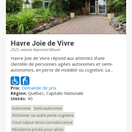
Havre Joie de Vivre
2525, avenue Raymond-Blouin
Havre Joie de Vivre répond aux attentes d’une
clientèle de personnes agées autonomes et semi-
autonomes, en perte de mobilité ou cognitive. La
résidence s'adresse aux aînés qui désirent un
environnement adapté à leurs besoins. Chaque
chambre possède sa propre salle de bain, porte-
Prix:
Demande de prix
Région:
Québec, Capitale-Nationale
fenêtre avec balcon, téléphone, interphone, vanité
Unités:
40
avec lavabo. Chaque appartement est dotée d’un
système d’appel d’urgence qui assure l’intervention
Autonome
Semi-autonome
d’un personnel compétent, 24 heures sur 24, 7 jours
Alzheimer ou autre perte cognitive
sur 7. Depuis 2005, Martin Charette communique à
Court séjour et/ou convalescence
son équipe les valeurs qui comptent à ses yeux. Le
don de soi, la confiance, le respect et la dignité font
Résidence privée pour aînés