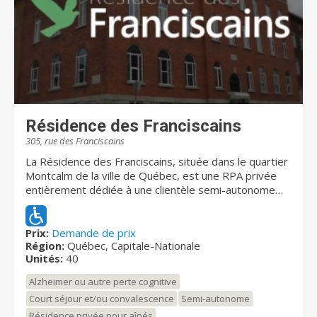
Résidence des Franciscains
305, rue des Franciscains
La Résidence des Franciscains, située dans le quartier
Montcalm de la ville de Québec, est une RPA privée
entièrement dédiée à une clientèle semi-autonome
ayant des atteintes cognitives de type Alzheimer,
démence ou autres pertes cognitives. Nous offrons
également de l'hébergement temporaire/répit pour le
Prix:
Demande de prix
Région:
Québec, Capitale-Nationale
même type de clientèle. Tout notre personnel est
Unités:
40
formé afin de bien répondre aux besoins particuliers
de chacun : la meilleure approche possible, des
Alzheimer ou autre perte cognitive
interventions adéquates selon le profil du résident et
Court séjour et/ou convalescence
Semi-autonome
une stimulation en continu afin de maintenir leur niveau
Résidence privée pour aînés