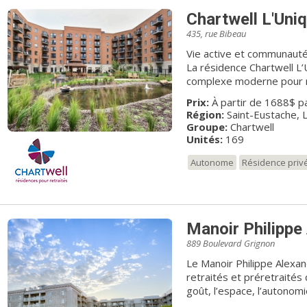
Chartwell L'Uni
435, rue Bibeau
Vie active et communauté 
La résidence Chartwell L’
complexe moderne pour re
active. Avec un total de 
Prix:
À partir de 1688$ p
et sur six étages, l’ambi
Région:
Saint-Eustache, 
studios et nos apparteme
Groupe:
Chartwell
lumière du jour, assortis
Unités:
169
environnement paisible et 
programmes d’activités so
Autonome
Résidence priv
également offerts afin de 
Notre résidence est situé
Saint- Eustache, l’Hôpita
pharmacies, cinéma et restaurants. Chez Chart
Manoir Philippe
Dédiés à votre MIEUX-ÊTR
889 Boulevard Grignon
une priorité absolue. No
que les soins et les servi
Le Manoir Philippe Alexan
Chartwell leur permettro
retraités et préretraités
et saine. Il est primordia
goût, l’espace, l’autonomie
proches évoluent dans un 
face au Carrefour du Nor