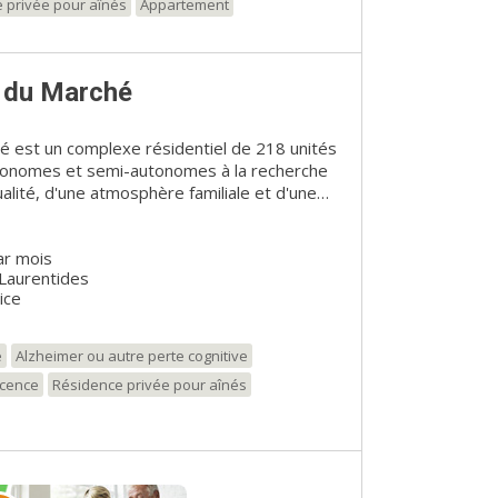
 privée pour aînés
Appartement
 du Marché
 est un complexe résidentiel de 218 unités
utonomes et semi-autonomes à la recherche
lité, d'une atmosphère familiale et d'une
résidence offre également 24 unités de soins
e permettant d'accueillir des personnes en
ar mois
Laurentides
ffre un milieu de vie sécuritaire et
ice
 depuis de nombreuses années une
ent pas.
e
Alzheimer ou autre perte cognitive
scence
Résidence privée pour aînés