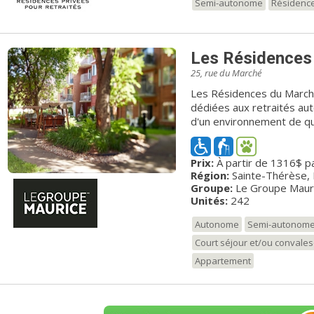
Semi-autonome
Résidence
Les Résidences
25, rue du Marché
Les Résidences du Marché
dédiées aux retraités a
d'un environnement de qua
équipe attentionnée. La 
sour la bannière Signatur
Prix:
À partir de 1316$ p
perte d'autonomie. Située au cœur du vieux Sainte-Thérése, cette
Région:
Sainte-Thérèse, 
résidence pour retraités o
Groupe:
Le Groupe Maur
chaleureux. Connaissant
Unités:
242
popularité qui ne se dém
Autonome
Semi-autonom
Court séjour et/ou convale
Appartement