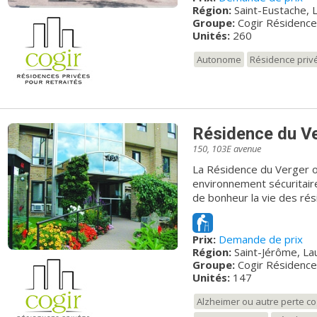
Région:
Saint-Eustache, 
appartements modernes e
Groupe:
Cogir Résidenc
complète de services et de
Unités:
260
sécuritaire. Ayez un style
intérêts!
Autonome
Résidence priv
Résidence du V
150, 103E avenue
La Résidence du Verger of
environnement sécuritaire
de bonheur la vie des rés
mieux-être. Reconnue pou
privée pour retraités du 
Prix:
Demande de prix
Venez voir la magnifique 
Région:
Saint-Jérôme, La
Groupe:
Cogir Résidenc
Unités:
147
Alzheimer ou autre perte co