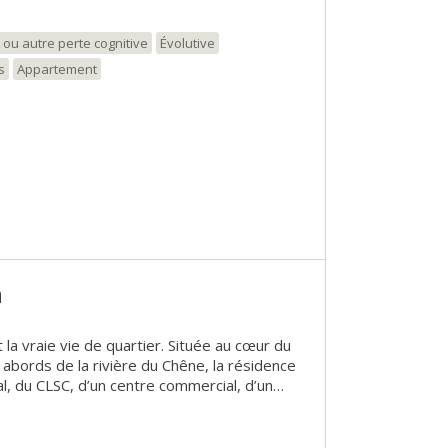
 ou autre perte cognitive
Évolutive
s
Appartement
n
 la vraie vie de quartier. Située au cœur du
 abords de la rivière du Chêne, la résidence
al, du CLSC, d’un centre commercial, d’un
 populaire et de plusieurs restaurants. Ce
ous procurera confort et bien-être, le tout
il fait bon vivre. Ses résidents habitent des