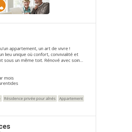
u’un appartement, un art de vivre !
 lieu unique où confort, convivialité et
t sous un même toit. Rénové avec soin
 chaleureux, notre résidence vous offre
véritable communauté. - Des espaces
ar mois
scine intérieure chauffée, salle de quilles,
urentides
ti-usage, billard et cinéma. - Une vie
ité engagé qui organise des activités variées
e
Résidence privée pour aînés
Appartement
our spectacles et événements, terrasse
ous et faites partie
 quelques minutes des
ces
Laurentides, La Noblesse vous permet de