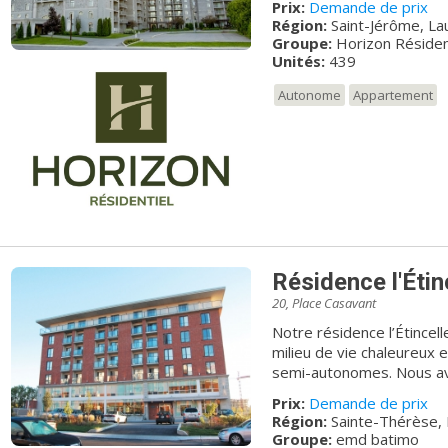
Prix:
Demande de prix
vie quotidienne dans nos 
retrait pour préserver vo
Région:
Saint-Jérôme, La
intérêts. Chartwell offre
vie paisible à deux pas d
Groupe:
Horizon Résiden
retraités. Il s'agit du pl
de la Vallée de Saint-Sau
Unités:
439
résidences pour retraité
services à distance de marche. Vivre au Manoir Philip
plus de 10 000 résidents
c’est profiter d’un milieu
Autonome
Appartement
de plus amples renseigne
Résidence l'Étin
20, Place Casavant
Notre résidence l’Étincel
milieu de vie chaleureux
semi-autonomes. Nous av
travail dynamique et innov
Prix:
Demande de prix
services personnalisés en
Région:
Sainte-Thérèse, 
stimulant afin de mainten
Groupe:
emd batimo