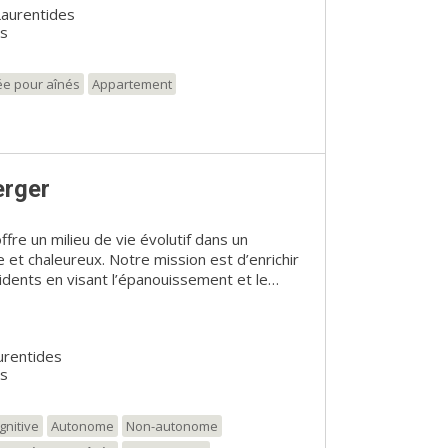
Laurentides
t chaleureux et profitent d’une gamme
es
 loisirs dans un milieu accueillant et
 de vie à la hauteur de vos besoins et de vos
ée pour aînés
Appartement
erger
fre un milieu de vie évolutif dans un
 et chaleureux. Notre mission est d’enrichir
idents en visant l’épanouissement et le
r son équipe attentionnée, la résidence
Verger deviendra votre deuxième famille!
cour intime avec jardins et pommiers !
urentides
es
gnitive
Autonome
Non-autonome