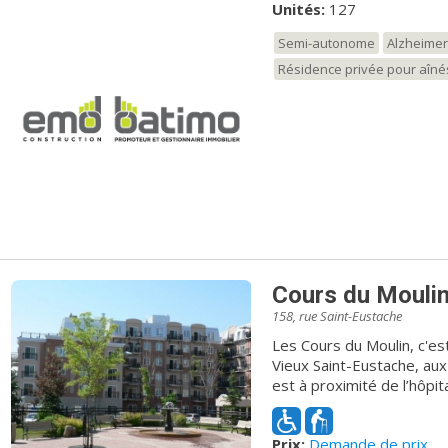
Unités:
127
Semi-autonome
Alzheimer
Résidence privée pour aîné
Cours du Mouli
158, rue Saint-Eustache
Les Cours du Moulin, c'est
Vieux Saint-Eustache, aux
est à proximité de l’hôpit
supermarché, de la caisse
complexe pour retraités v
Prix:
Demande de prix
dans un environnement où 