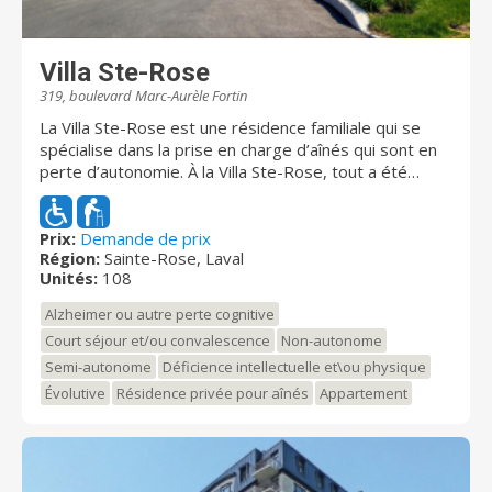
Villa Ste-Rose
319, boulevard Marc-Aurèle Fortin
La Villa Ste-Rose est une résidence familiale qui se
spécialise dans la prise en charge d’aînés qui sont en
perte d’autonomie. À la Villa Ste-Rose, tout a été
pensé pour permettre aux résidents de se sentir
bien, comme à la maison, au sein de la grande famille
de la Villa Ste-Rose. Le décor est chaleureux, familier
Prix:
Demande de prix
Région:
Sainte-Rose, Laval
et rassurant. L’aménagement des espaces favorise
Unités:
108
les occasions d’être actif et contribue
significativement à l’amélioration de la qualité de vie.
Alzheimer ou autre perte cognitive
La Villa Ste-Rose offre une multitude d’aires de vie
Court séjour et/ou convalescence
Non-autonome
entièrement climatisées et des pièces très
Semi-autonome
Déficience intellectuelle et\ou physique
ensoleillées à grandes fenestrations. La Villa Ste-Rose
est une construite selon les plus hautes normes du
Évolutive
Résidence privée pour aînés
Appartement
code du bâtiment, et est entièrement adaptée pour
satisfaire les besoins des aînés à mobilité réduite. La
Villa Ste-Rose se distingue par son architecture
innovatrice, sa structure en béton armé et