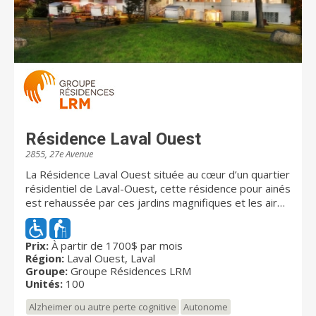
Résidence Laval Ouest
2855, 27e Avenue
La Résidence Laval Ouest située au cœur d’un quartier
résidentiel de Laval-Ouest, cette résidence pour ainés
est rehaussée par ces jardins magnifiques et les aires
de verdure intégrées à la vie des résidents. Nous
vous offrons des appartements avec services pour
les gens en légère perte d’autonomie ainsi qu’une
Prix:
À partir de 1700$ par mois
Région:
Laval Ouest, Laval
unité de soins pouvant vous offrir jusqu’à trois heures
Groupe:
Groupe Résidences LRM
de soins quotidiennement ou/et offrons de l’aide aux
Unités:
100
personnes souffrant de problèmes cognitifs tel
l’Alzheimer. À l’intersection du boulevard Ste-Rose et
Alzheimer ou autre perte cognitive
Autonome
de la 27ième avenue à proximité des centres