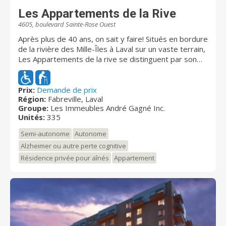
Les Appartements de la Rive
4605, boulevard Sainte-Rose Ouest
Après plus de 40 ans, on sait y faire! Situés en bordure
de la rivière des Mille-Îles à Laval sur un vaste terrain,
Les Appartements de la rive se distinguent par son
emplacement, sa galerie marchande et sa
communauté. La résidence propose un milieu de vie
exceptionnel qui conjugue des espaces intérieurs
Prix:
Demande de prix
Région:
Fabreville, Laval
uniques et innovants aux éléments enchanteurs de la
Groupe:
Les Immeubles André Gagné Inc.
nature. On y retrouve la plus grande salle d’activités
Unités:
335
jamais vue, un restaurant digne de son chef, des
espaces gais et meublés pour votre confort et vos
Semi-autonome
Autonome
besoins. Les Appartements de la Rive disposent de
Alzheimer ou autre perte cognitive
317 appartements et de 18 suites privées proposées
Résidence privée pour aînés
Appartement
aux personnes nécessitant des soins de santé et
d’assistance continue dans une unité prothétique. La
résidence est certifiée selon les normes
recommandées : gicleurs dans tous les appartements,
portes coupe-feu et intercom sur tous les étages.