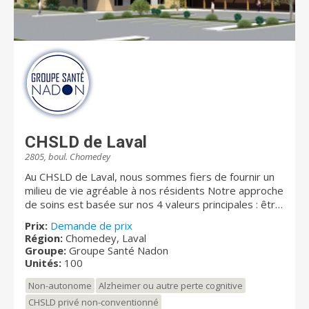
CHSLD de Laval
2805, boul. Chomedey
Au CHSLD de Laval, nous sommes fiers de fournir un
milieu de vie agréable à nos résidents Notre approche
de soins est basée sur nos 4 valeurs principales : être
humain, être sécurisant, être organisé et être
Prix:
Demande de prix
dynamique. Ces valeurs sont à la base de nos
Région:
Chomedey, Laval
interactions avec nos employés, peu importe leur
Groupe:
Groupe Santé Nadon
niveau de proximité avec nos résidents. Voici votre
Unités:
100
chance de faire partie d’une équipe qui vise
Non-autonome
Alzheimer ou autre perte cognitive
quotidiennement l’excellence et l'innovation. Privilèges
et avantages Salaires supérieurs à ceux offerts dans
CHSLD privé non-conventionné