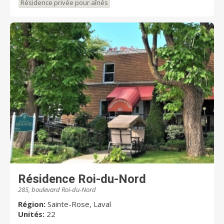
Résidence privée pour aînés
Résidence Roi-du-Nord
285, boulevard Roi-du-Nord
Région:
Sainte-Rose, Laval
Unités:
22