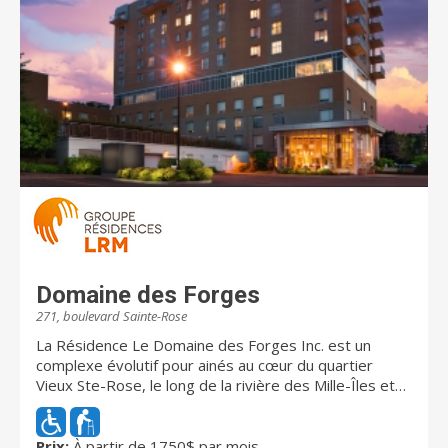
Domaine des Forges
271, boulevard Sainte-Rose
La Résidence Le Domaine des Forges Inc. est un
complexe évolutif pour ainés au cœur du quartier
Vieux Ste-Rose, le long de la rivière des Mille-Îles et
du Parc Berge des Baigneurs. Nous vous offrons des
appartements avec services pour les gens en légère
perte d’autonomie ainsi qu’une unité de soins pouvant
Prix:
À partir de 1750$ par mois