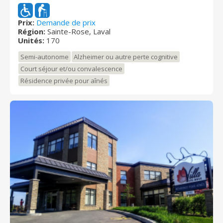
personnel ont à coeur le bien-être et le confort des
résidents. Ils sont chaleureux et se feront un plaisir de
vous accueillir! Résidence Ste-Rose se situe à Laval, et
Prix:
Demande de prix
Région:
Sainte-Rose, Laval
ce, près de plusieurs services, tels que des centres
Unités:
170
de santé, des magasins, des restaurants et plusieurs
autres.
Semi-autonome
Alzheimer ou autre perte cognitive
Court séjour et/ou convalescence
Résidence privée pour aînés