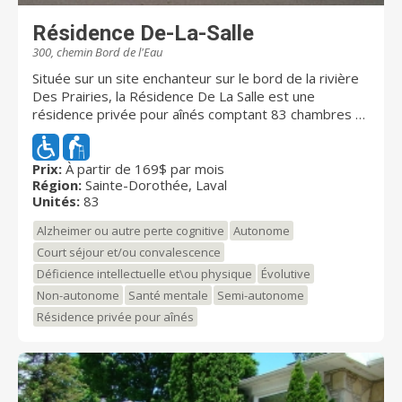
Résidence De-La-Salle
300, chemin Bord de l'Eau
Située sur un site enchanteur sur le bord de la rivière
Des Prairies, la Résidence De La Salle est une
résidence privée pour aînés comptant 83 chambres et
accueillant principalement des résidents de diverses
communautés religieuses masculines. L’établissement
accueille des résidents autonomes, semi-autonomes
Prix:
À partir de 169$ par mois
Région:
Sainte-Dorothée, Laval
ou en perte d’autonomie.
Unités:
83
Alzheimer ou autre perte cognitive
Autonome
Court séjour et/ou convalescence
Déficience intellectuelle et\ou physique
Évolutive
Non-autonome
Santé mentale
Semi-autonome
Résidence privée pour aînés