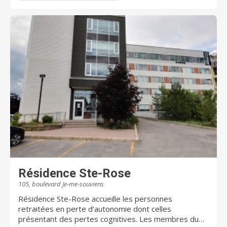
le secteur privé Établissement neuf et installations
modernes Engagé à devenir un Employeur de Choix
Programme d’aide aux employés (PAE) Possibilité
d’avancement Stationnement gratuit Proximité des
transports en commun Piste cyclable à proximité
Milieu de stage Reconnu pour son excellence Agréé
avec mention d'honneur lros de la dernière visite
d'Agrément Canada Satisfaction au travail à 97%
(Sondage Pulse - Agrément Canada) Meilleure note à
Laval lors des visites ministérielles
Résidence Ste-Rose
105, boulevard Je-me-souviens
Résidence Ste-Rose accueille les personnes
retraitées en perte d’autonomie dont celles
présentant des pertes cognitives. Les membres du