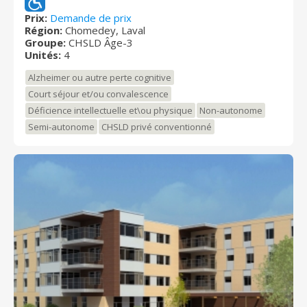
le maintien à domicile est devenu impossible et non
sécuritaire. Cet établissement assure le suivi médical
Prix:
Demande de prix
Région:
Chomedey, Laval
sur place, la gestion des médicaments, les soins
Groupe:
CHSLD Âge-3
d’hygiène, les soins spécialisés (ergothérapie,
Unités:
4
physiothérapie, etc.) en proposant à ses résidents
plusieurs activités et loisirs. Fondé en 1957, on y
Alzheimer ou autre perte cognitive
trouve 204 lits sur 4 unités de soins.
Court séjour et/ou convalescence
Déficience intellectuelle et\ou physique
Non-autonome
Semi-autonome
CHSLD privé conventionné