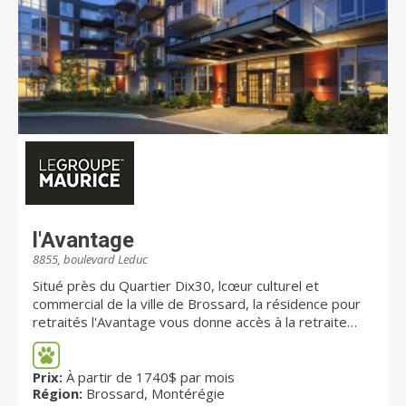
l'Avantage
8855, boulevard Leduc
Situé près du Quartier Dix30, lcœur culturel et
commercial de la ville de Brossard, la résidence pour
retraités l'Avantage vous donne accès à la retraite
dont vous rêvez. Avec ce projet, nous proposons à
nos futurs résidents un style de vie unique, au cœur
d’un environnement où se côtoient épicuriens,
Prix:
À partir de 1740$ par mois
Région:
Brossard, Montérégie
sportifs, amoureux de la culture et même de la mode.