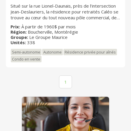
Situé sur la rue Lionel-Daunais, près de l’intersection
Jean-Deslauriers, la résidence pour retraités Caléo se
trouve au cœur du tout nouveau pôle commercial, de
loisirs et de services de Boucherville. Caléo détient la
Prix:
À partir de 1960$ par mois
certification Leed Argent (US Green Building Council),
Région:
Boucherville, Montérégie
une première au Canada dans le secteur des
Groupe:
Le Groupe Maurice
résidences privées pour aînés.
Unités:
338
Semi-autonome
Autonome
Résidence privée pour aînés
Condo en vente
1