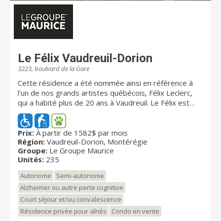
Le Félix Vaudreuil-Dorion
3223, boulvard de la Gare
Cette résidence a été nommée ainsi en référence à
l'un de nos grands artistes québécois, Félix Leclerc,
qui a habité plus de 20 ans à Vaudreuil. Le Félix est
une véritable institution depuis 2010, où chaleur,
confort et convivialité sont à l'honneur. Situé
directement en face du cœur commercial de la ville de
Prix:
À partir de 1582$ par mois
Région:
Vaudreuil-Dorion, Montérégie
Vaudreuil-Dorion et tout près de la gare Dorion-
Groupe:
Le Groupe Maurice
Rigaud, Le Félix Vaudreuil-Dorion vous donne accès à
Unités:
235
la retraite dont vous rêvez. L'élégance classique de
l'immeuble de cinq étages, ses quelque 295 unités
Autonome
Semi-autonome
spacieuses et confortables disponibles à l'achat ou en
Alzheimer ou autre perte cognitive
location, ses jardins agréablement aménagés, la
Court séjour et/ou convalescence
qualité des services proposés et l'ambiance
chaleureuse des lieux confèrent à cette résidence
Résidence privée pour aînés
Condo en vente
pour retraités un charme unique auquel il fait bon