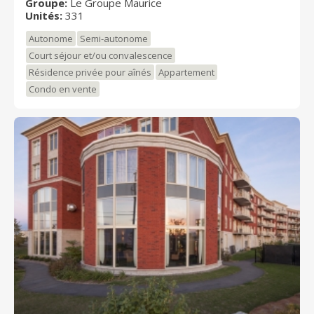
Groupe:
Le Groupe Maurice
Grâce à la qualité du design et de l’aménagement, à la
Unités:
331
diversité des services et à la multitude de commerces
qui se trouvent à proximité, nous sommes persuadés
Autonome
Semi-autonome
que l'Avantage saura répondre à vos aspirations.
Court séjour et/ou convalescence
Résidence privée pour aînés
Appartement
Condo en vente