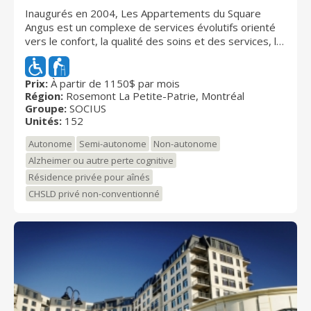
Inaugurés en 2004, Les Appartements du Square
Angus est un complexe de services évolutifs orienté
vers le confort, la qualité des soins et des services, la
sécurité et le respect des aînés. Le complexe fait
partie d’une nouvelle génération d'habitations, offrant
un mode de vie privilégié dans un milieu urbain
Prix:
À partir de 1150$ par mois
Région:
Rosemont La Petite-Patrie, Montréal
exceptionnel, puisque situé dans le quadrilatère
Groupe:
SOCIUS
historique des usines Angus, autrefois propriétaires
Unités:
152
du Canadian Pacifique, lequel fait partie du territoire
du CSSS Lucille-Teasdale.
Autonome
Semi-autonome
Non-autonome
Alzheimer ou autre perte cognitive
Résidence privée pour aînés
CHSLD privé non-conventionné