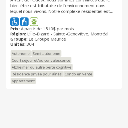
bien-être est tributaire de l'environnement dans
lequel nous vivons. Notre complexe résidentiel est
situé à un jet de pierre de l'Île Bizard dans un écrin de
verdure niché entre le lac des Deux Montagnes et la
rivière des Prairies. Le paysage, l'architecture et
Prix:
À partir de 1510$ par mois
Région:
L’Île-Bizard - Sainte-Geneviève, Montréal
l'aménagement intérieur imprègnent la vie
Groupe:
Le Groupe Maurice
communautaire d'une harmonie à laquelle contribue
Unités:
304
également l'équipe sur place. Vent de l'Ouest est la
seule résidence intégrée pour retraités dans l'ouest
Autonome
Semi-autonome
de l'Île offrant des condos, des appartements et des
Court séjour et/ou convalescence
studios de soins sous sa bannière Signature. Tous les
Alzheimer ou autre perte cognitive
éléments sont ainsi réunis à Vent de l'Ouest pour
assurer votre confort et votre bien-être en toute
Résidence privée pour aînés
Condo en vente
sécurité.
Appartement