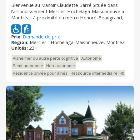
Bienvenue au Manoir Claudette Barré Située dans
l’arrondissement Mercier-Hochelaga-Maisonneuve à
Montréal, à proximité du métro Honoré-Beaugrand,
notre résidence pour ainés est le lieu idéal où vivre
votre retraite en toute tranquillité d’esprit. Au cœur de
nos priorités : votre bien-être, votre santé et votre
Prix:
Demande de prix
Région:
Mercier - Hochelaga-Maisonneuve, Montréal
sécurité! Le Manoir Claudette Barré offre un chez-soi
Unités:
231
moderne et de qualité aux personnes autonomes,
semi-autonomes ou atteintes de déficits cognitifs.
Alzheimer ou autre perte cognitive
Autonome
Composé d’un peu plus de 100 employés, notre
Semi-autonome
Non-autonome
personnel a pour engagement d'aider et de servir les
Résidence privée pour aînés
Ressource intermédiaire (RI)
résidents avec compréhension, cordialité et diligence,
dans le respect de chacun. Chez nous, vous évoluerez
dans un environnement stimulant et chaleureux.