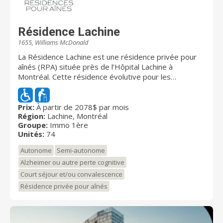
Résidence Lachine
1655, Williams McDonald
La Résidence Lachine est une résidence privée pour
aînés (RPA) située près de l’Hôpital Lachine à
Montréal. Cette résidence évolutive pour les
personnes autonomes et ceux en perte d’autonomie
(semi-autonomes). Les personnes souffrant d’une
maladie mentale, ceux ayant une déficience
Prix:
À partir de 2078$ par mois
Région:
Lachine, Montréal
intellectuelle et/ou physique, les personnes atteint de
Groupe:
Immo 1ère
la maladie de Parkinson et ceux Alzheimer et pertes
Unités:
74
cognitives. Les personnes qui ont simplement besoin
d’un court séjour/ convalescence sont aussi les
Autonome
Semi-autonome
bienvenues dans cette résidence du quartier Lachine.
Alzheimer ou autre perte cognitive
La résidence est reconnue pour la qualité de la
Court séjour et/ou convalescence
nourriture, la propreté et l’accueil du personnel. Les
résidents ont une grande liberté surtout en ce qui
Résidence privée pour aînés
concerne les différents services offerts tel que: - Les
collations 24/7 - Surveillance par caméra - Portes
extérieures sécurisées - Sonnettes d’urgence -