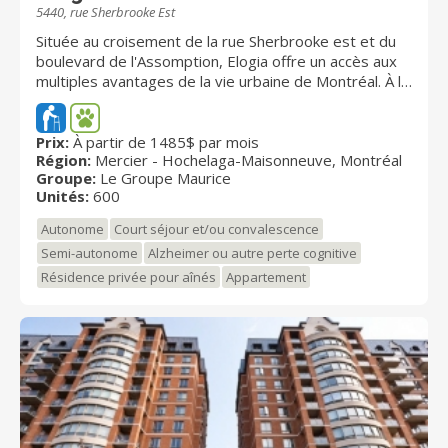
5440, rue Sherbrooke Est
Située au croisement de la rue Sherbrooke est et du
boulevard de l'Assomption, Elogia offre un accès aux
multiples avantages de la vie urbaine de Montréal. À la
lisière du Quartier Rosemont et aux abords du Stade
Olympique, la résidence pour retraités Elogia vous
permet de profiter de ses nombreuses aires
Prix:
À partir de 1485$ par mois
Région:
Mercier - Hochelaga-Maisonneuve, Montréal
communes et d'appartements au goût du jour, au
Groupe:
Le Groupe Maurice
coeur d'un quartier emblématique. L'agrandissement
Unités:
600
de la résidence a vu tripler la superficie des aires
communes en plus d'un super marché IGA au rez-de-
Autonome
Court séjour et/ou convalescence
chaussée, accessible de l'intérieur. À cet
Semi-autonome
Alzheimer ou autre perte cognitive
agrandissement vient s'ajouter une rénovation
Résidence privée pour aînés
Appartement
soignée des appartements-services existants. Elogia,
une réalisation du Groupe Maurice, offre 526
appartements avec services, 24 condos-services et
50 studios de soins sous sa bannière Signature.