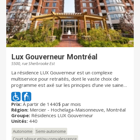
Lux Gouverneur Montréal
5500, rue Sherbrooke Est
La résidence LUX Gouverneur est un complexe
multiservice pour retraités, dont le vaste choix de
programme est axé sur les principes d’une vie saine
et active. C’est l’esprit « vacances tout inclus » à son
meilleur... dans un environnement conçu pour vous
permettre une retraite paisible, à la fois dynamique et
Prix:
À partir de 1440$ par mois
Région:
Mercier - Hochelaga-Maisonneuve, Montréal
détendue, avec des gens partageant vos goûts et
Groupe:
Résidences LUX Gouverneur
vos intérêts. Ainsi, la résidence LUX met à votre
Unités:
440
disposition toutes les infrastructures à votre plein
épanouissement pour pratiquer vos passe-temps
Autonome
Semi-autonome
favoris : culture, sports, loisirs et divertissements. Le
Court séjour et/ou convalescence