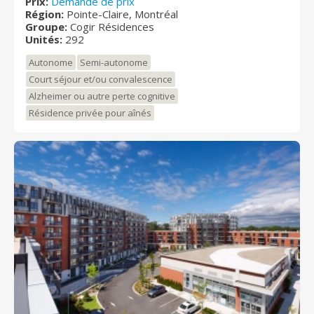
bénéficiant des avantages d'une vie en communauté.
Prix:
Demande de prix
Région:
Pointe-Claire, Montréal
La résidence vous offre un environnement sécurisé et
Groupe:
Cogir Résidences
confortable pour que vous puissiez profiter
Unités:
292
pleinement de votre retraite.
Autonome
Semi-autonome
Court séjour et/ou convalescence
Alzheimer ou autre perte cognitive
Résidence privée pour aînés