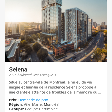
Service infirmier - Préposé(e)s aux bénéficiaires 24/7
- Électricité, chauffage - Ligne téléphonique - Activités
diversifiées - Câblodistribution - 3 repas par jour -
Entretien ménager hebdomadaire - Buanderie Ainsi
que d'autres services… Les personnes qui désirent le
faire elles-mêmes ont aussi cette option. Les prix
sont également très abordables. Plusieurs activités
sont offertes dont la visite de boutiques. Contactez-
nous dès maintenant !
Selena
2307, boulevard René-Lévesque O.
Situé au centre-ville de Montréal, le milieu de vie
unique et humain de la résidence Selena propose à
une clientèle atteinte de troubles de la mémoire ou en
perte d’autonomie, une transition en douceur, de leur
Prix:
Demande de prix
maison à leur nouveau chez soi. La résidence Selena
Région:
Ville-Marie, Montréal
offre des services évolutifs et prodigue des soins
Groupe:
Groupe Patrimoine
dans une ambiance familiale, empreinte de douceur.