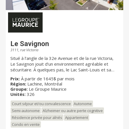
Le Savignon
3111, rue Victoria
Situé à l’angle de la 32e Avenue et de la rue Victoria,
Le Savignon jouit d’un environnement agréable et
sécuritaire. À quelques pas, le Lac Saint-Louis et sa
rive apportent sérénité et inspiration, tandis que les
Prix:
À partir de 1645$ par mois
lieux historiques et activités culturelles témoignent du
Région:
Lachine, Montréal
riche passé de Lachine, autrefois haut lieu de
Groupe:
Le Groupe Maurice
commerce pour la fourrure. Il offre un milieu de vie
Unités:
326
dynamique et chaleureux ainsi que des services d’une
Court séjour et/ou convalescence
Autonome
qualité exceptionnelle, idéal pour tout retraité à la
recherche d’un port d’attache.
Semi-autonome
Alzheimer ou autre perte cognitive
Résidence privée pour aînés
Appartement
Condo en vente