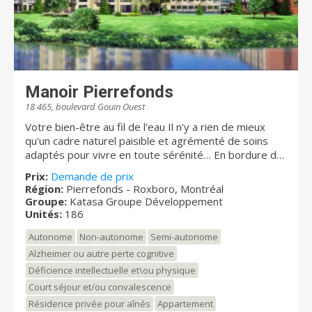
Manoir Pierrefonds
18 465, boulevard Gouin Ouest
Votre bien-être au fil de l'eau Il n'y a rien de mieux
qu'un cadre naturel paisible et agrémenté de soins
adaptés pour vivre en toute sérénité… En bordure de
la Rivière-des-Prairies, cette résidence met à la
Prix:
Demande de prix
disposition des personnes, autonomes, semi-
Région:
Pierrefonds - Roxboro, Montréal
autonomes ou en perte d'autonomie des chambres et
Groupe:
Katasa Groupe Développement
des services de santé complets pour assurer leur
Unités:
186
bien-être au quotidien. Notre personnel spécialisé
Autonome
Non-autonome
Semi-autonome
vous apporte toute l'attention dont vous avez besoin
pour vous faciliter la vie et vous offrir chaleur humaine
Alzheimer ou autre perte cognitive
et réconfort dans une ambiance conviviale et
Déficience intellectuelle et\ou physique
sécuritaire. Ici, votre confort coule de source…
Court séjour et/ou convalescence
Résidence privée pour aînés
Appartement