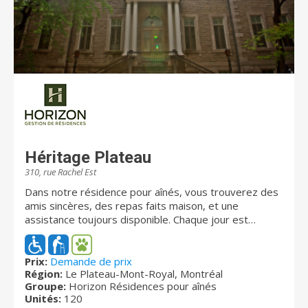
Héritage Plateau
310, rue Rachel Est
Dans notre résidence pour aînés, vous trouverez des
amis sincères, des repas faits maison, et une
assistance toujours disponible. Chaque jour est
l’occasion de vivre dans un cadre chaleureux et
accueillant, avec des activités stimulantes et des
loisirs variés. À Héritage Plateau, nous vous offrons un
Prix:
Demande de prix
Région:
Le Plateau-Mont-Royal, Montréal
environnement respectueux de vos besoins et
Groupe:
Horizon Résidences pour aînés
préférences. Situé au cœur de Montréal, notre
Unités:
120
magnifique bâtiment centenaire de 120 unités est