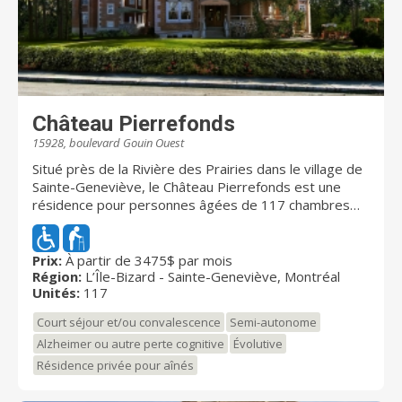
Château Pierrefonds
15928, boulevard Gouin Ouest
Situé près de la Rivière des Prairies dans le village de
Sainte-Geneviève, le Château Pierrefonds est une
résidence pour personnes âgées de 117 chambres
avec un cachet inégalé dans l'Ouest-de-l'île. Sa localité
la positionne à proximité de l'église centenaire du
village de Sainte-Geneviève, du Centre Médical
Prix:
À partir de 3475$ par mois
Région:
L’Île-Bizard - Sainte-Geneviève, Montréal
Pierrefonds, d'un CLSC, de l'Hôpital Général du
Unités:
117
Lakeshore, ainsi que de nombreux centres
commerciaux. Le Château Pierrefonds est un endroit
Court séjour et/ou convalescence
Semi-autonome
où règnent la dignité, l'autonomie, la sécurité et la joie
Alzheimer ou autre perte cognitive
Évolutive
de vivre, le tout, dans un environnement familial et
Résidence privée pour aînés
chaleureux. Dans le but de garder notre clientèle
atteinte de la maladie d'Alzheimer plus longtemps, le