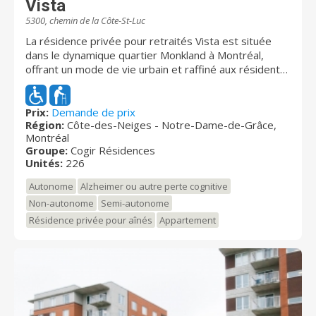
Vista
5300, chemin de la Côte-St-Luc
La résidence privée pour retraités Vista est située
dans le dynamique quartier Monkland à Montréal,
offrant un mode de vie urbain et raffiné aux résidents.
Son emplacement stratégique à proximité de cafés,
boulangeries et galeries d'art fait d'elle un choix
incontournable. La résidence offre une terrasse-jardin
Prix:
Demande de prix
Région:
Côte-des-Neiges - Notre-Dame-de-Grâce,
sur le toit pour se détendre et admirer la vue
Montréal
panoramique de la ville, une salle de cinéma, une
Groupe:
Cogir Résidences
piscine intérieure et bien plus. Bénéficiez d'un
Unités:
226
environnement chaleureux où les jours se suivent
mais ne se ressemblent pas.
Autonome
Alzheimer ou autre perte cognitive
Non-autonome
Semi-autonome
Résidence privée pour aînés
Appartement