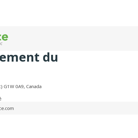
ec
gement du
ec) G1W 0A9, Canada
é
ce.com