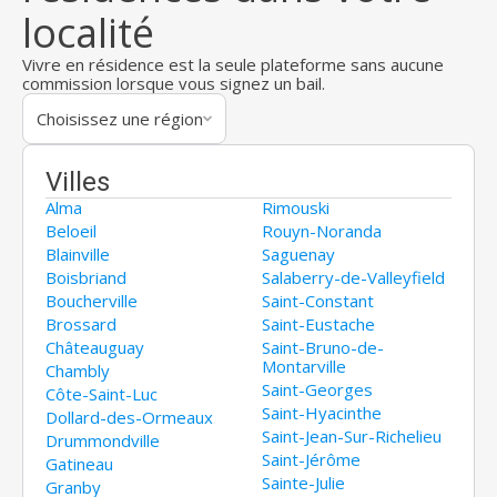
localité
Vivre en résidence est la seule plateforme sans aucune
commission lorsque vous signez un bail.
Choisissez une région
Villes
Alma
Rimouski
Beloeil
Rouyn-Noranda
Blainville
Saguenay
Boisbriand
Salaberry-de-Valleyfield
Boucherville
Saint-Constant
Brossard
Saint-Eustache
Châteauguay
Saint-Bruno-de-
Montarville
Chambly
Saint-Georges
Côte-Saint-Luc
Saint-Hyacinthe
Dollard-des-Ormeaux
Saint-Jean-Sur-Richelieu
Drummondville
Saint-Jérôme
Gatineau
Sainte-Julie
Granby