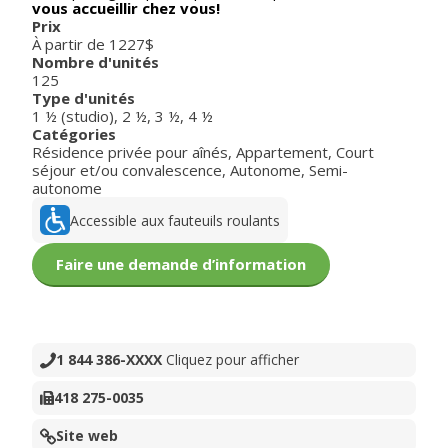
vous accueillir chez vous!
Prix
À partir de 1227$
Nombre d'unités
125
Type d'unités
1 ½ (studio)
,
2 ½
,
3 ½
,
4 ½
Catégories
Résidence privée pour aînés
,
Appartement
,
Court
séjour et/ou convalescence
,
Autonome
,
Semi-
autonome
Accessible aux fauteuils roulants
Faire une demande d’information
1 844 386-XXXX
Cliquez pour afficher
418 275-0035
Site web