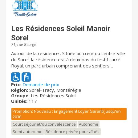
Les Résidences Soleil Manoir
Sorel
71, rue George
Autour de la résidence : Située au cœur du centre-ville
de Sorel, la résidence est à deux pas du festif carré
Royal, un parc urbain comprenant des sentiers
piétonniers agrémentés de nombreux arbres matures
accueillant des festivals, fêtes, marchés et soirées
dansantes au grand plaisir de nos résidents. L'édifice,
Prix:
Demande de prix
Région:
Sorel-Tracy, Montérégie
entièrement reconverti, était autrefois le grand
Groupe:
Les Résidences Soleil
Théâtre Sorel. Grâce à nos trois terrasses
Unités:
117
aménagées sur les toits du bâtiment, nos résidents
peuvent profiter d'une superbe vue sur le fleuve St-
Promotion: Nouveau : Engagement Loyer Garanti jusqu’en
Laurent, observer les bateaux, jardiner, se balancer,
2030
jouer aux palets et participer aux fêtes estivales
Court séjour et/ou convalescence
Autonome
extérieures. Disponibilités immédiates : Logements
Semi-autonome
Résidence privée pour aînés
abordables Types d’unités : 1 ½ (studio), 2 ½ et 3 ½.