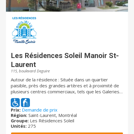
Les Résidences Soleil Manoir St-
Laurent
115, boulevard Deguire
Autour de la résidence : Située dans un quartier
paisible, près des grandes artères et à proximité de
plusieurs centres commerciaux, tels que les Galeries
Norgate, les Galeries St-Laurent et le Centre
Rockland, la résidence est établie dans un
arrondissement diversifié. Vous profiterez même
Prix:
Demande de prix
Région:
Saint-Laurent, Montréal
d'une magnifique vue sur l'Oratoire St-Joseph depuis
Groupe:
Les Résidences Soleil
les appartements aux derniers étages de l'édifice. Elle
Unités:
275
offre, en plus, une vaste gamme de forfaits soins.
Disponibilités immédiates : Logements abordables