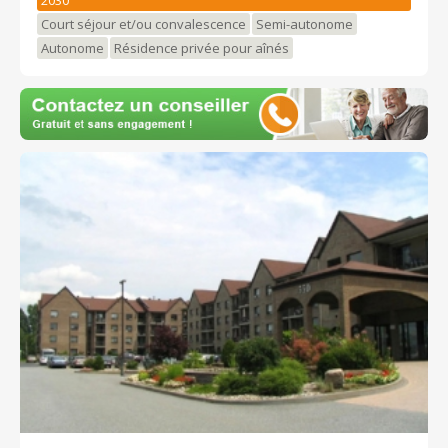
appartements : assistance médicale 24/7 gratuite et
Court séjour et/ou convalescence
Semi-autonome
grille de soins à la carte. Section de soins : soins
Autonome
Résidence privée pour aînés
personnalisés à la carte et convalescence de courte
durée.