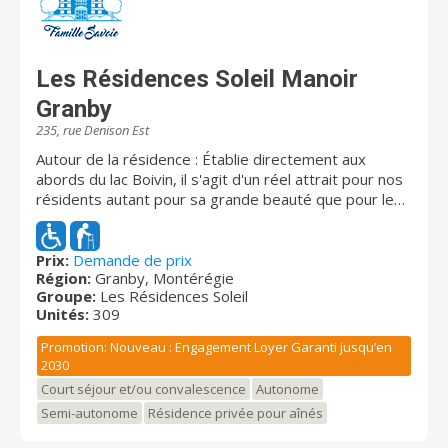
Les Résidences Soleil Manoir
Granby
235, rue Denison Est
Autour de la résidence : Établie directement aux
abords du lac Boivin, il s'agit d'un réel attrait pour nos
résidents autant pour sa grande beauté que pour les
nombreuses attractions s'y déroulant. L'ensemble des
résidents bénéficie également de la piste cyclable
entourant le lac. La vaste salle à manger vitrée offre
Prix:
Demande de prix
Région:
Granby, Montérégie
une vue incomparable du majestueux lac et de sa
Groupe:
Les Résidences Soleil
fontaine. En plus de la multitude de loisirs et activités
Unités:
309
qui vous y attendent, la résidence est située à
proximité de plusieurs attraits très intéressants et
Promotion: Nouveau : Engagement Loyer Garanti jusqu’en
offre une section adaptée à une clientèle en perte
2030
cognitive. Disponibilités immédiates : Logements
Court séjour et/ou convalescence
Autonome
abordables Types d’unités : 1 ½ (studio), 2 ½, 3 ½, 4 ½
Semi-autonome
Résidence privée pour aînés
et options soins disponibles. Résidence évolutive :
Tous les appartements : assistance médicale 24/7