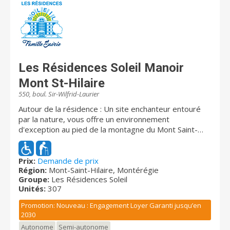
Les Résidences Soleil Manoir
Mont St-Hilaire
550, boul. Sir-Wilfrid-Laurier
Autour de la résidence : Un site enchanteur entouré
par la nature, vous offre un environnement
d'exception au pied de la montagne du Mont Saint-
Hilaire. Vous serez séduit par la beauté de la nature
environnante, changeante au rythme des saisons, ainsi
que par l'étang aux canrads et aux petits animaux y
Prix:
Demande de prix
Région:
Mont-Saint-Hilaire, Montérégie
séjournant. La résidence est située à proximité d'un
Groupe:
Les Résidences Soleil
petit centre commercial et du Musée des Beaux-arts
Unités:
307
de Mont-Saint-Hilaire. Le sentier pédestre près du
Mont surnommé le Sentier Soleil, passe en bordure du
Promotion: Nouveau : Engagement Loyer Garanti jusqu’en
terrain et très apprécié de nos résidents.
2030
Disponibilités immédiates : Logements abordables
Autonome
Semi-autonome