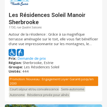
Les Résidences Soleil Manoir
Sherbrooke
1150, rue Quatre Saisons
Autour de la résidence : Grâce à sa magnifique
terrasse aménagée sur le toit, elle vous fait bénéficier
d'une vue impressionnante sur les montagnes, le
Sanctuaire Beauvoir, le Centre hospitalier universitaire,
ainsi que sur la majestueuse ville de Sherbrooke. Nos
résidents disposent d'une magnifique et gigantesque
Prix:
Demande de prix
Région:
Sherbrooke, Estrie
cour extérieure agrémentée de sentiers, de
Groupe:
Les Résidences Soleil
balançoires, de quelques pavillons de jardin ainsi que
Unités:
444
plusieurs jeux de pétanque pour le plaisir de tout un
chacun. La résidence se trouve à quelques minutes de
Promotion: Nouveau : Engagement Loyer Garanti jusqu’en
marche des Galeries 4 saisons. La résidence offre
2030
aussi une section d'unité prothétique. Disponibilités
Court séjour et/ou convalescence
Semi-autonome
immédiates : Logements abordables Types d’unités :
Autonome
Résidence privée pour aînés
1 ½ (studio), 2 ½, 3 ½, 4 ½ et options soins
disponibles. Résidence évolutive : Tous les
appartements : assistance médicale 24/7 gratuite et