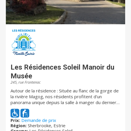
Les Résidences Soleil Manoir du
Musée
245, rue Frontenac
Autour de la résidence : Située au flanc de la gorge de
la rivière Magog, nos résidents profitent d'un
panorama unique depuis la salle à manger du dernier
étage, depuis la terrasse sur le toit, ainsi que de leurs
appartements. Les passerelles traversent la rivière et
les points d'observation du barrage situés à deux pas
Prix:
Demande de prix
Région:
Sherbrooke, Estrie
de marche permettent d'admirer un paysage
Groupe:
Les Résidences Soleil