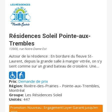
Résidences Soleil Pointe-aux-
Trembles
13900, rue Notre-Dame Est
Autour de la résidence : En bordure du fleuve St-
Laurent, depuis la grande salle à manger vitrée, on s'y
sent comme sur un grand bateau de croisière. Une
splendide cour extérieure est aménagée, en plus de la
cour arrière, avec un bassin d'eau en pierres
naturelles, des jeux et balançoires. Ancien couvent de
Prix:
Demande de prix
Région:
Rivière-des-Prairies - Pointe-aux-Trembles,
sœurs, la résidence a conservé tout son charme et
Montréal
profite bien sûr d'une magnifique chapelle apportant
Groupe:
Les Résidences Soleil
une grande sérénité aux résidents. Disponibilités
Unités:
447
immédiates : Logements abordables Types d’unités :
1 ½ (studio), 2 ½, 3 ½, 4 ½ et options soins
Promotion: Nouveau : Engagement Loyer Garanti jusqu’en
disponibles. Résidence évolutive : Tous les
2030