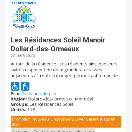
Les Résidences Soleil Manoir
Dollard-des-Ormeaux
53, rue Hasting
Autour de la résidence : Les résidents ainsi que leurs
invités disposent de deux grandes terrasses
adjacentes à la salle à manger, permettant à tous de
profiter paisiblement du magnifique paysage
surplombant le West Island depuis le 9e et dernier
étage. La résidence est établie sur le côté ouest du
Prix:
Demande de prix
Région:
Dollard-des-Ormeaux, Montréal
populaire boulevard St-Jean, lequel offre une
Groupe:
Les Résidences Soleil
abondance de restaurants, commerces et petites
Unités:
178
boutiques. Celle-ci débouche vers le sud sur le centre
commercial Fairview Pointe-Claire. Les
Promotion: Nouveau : Engagement Loyer Garanti jusqu’en
communications et la totalité des employés de terrain
2030
y sont entièrement bilingues. Disponibilités
Autonome
Court séjour et/ou convalescence