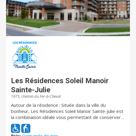
Les Résidences Soleil Manoir
Sainte-Julie
1975, chemin du Fer-à-Cheval
Autour de la résidence : Située dans la ville du
bonheur, Les Résidences Soleil Manoir Sainte-Julie est
la combinaison idéale vous permettant de conserver
votre autonomie, et ce, le plus longtemps possible.
Son secteur paisible, à la fois résidentiel et commercial
vous permet d'être à deux pas de plusieurs
Prix:
Demande de prix