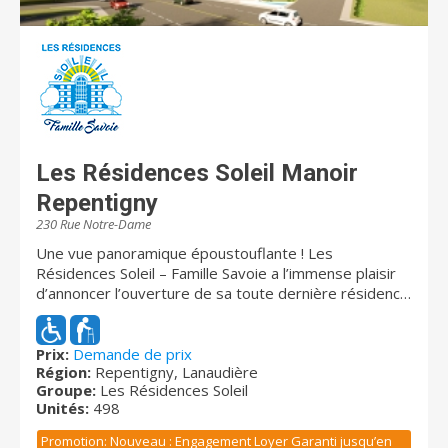
Les Résidences Soleil Manoir
Repentigny
230 Rue Notre-Dame
Une vue panoramique époustouflante ! Les
Résidences Soleil – Famille Savoie a l’immense plaisir
d’annoncer l’ouverture de sa toute dernière résidence.
Offrez-vous le plus beau panorama des environs, avec
une vue époustouflante sur le fleuve Saint-Laurent,
l’île de Montréal, la Montérégie et la grande région de
Prix:
Demande de prix
Région:
Repentigny, Lanaudière
Repentigny. Cette résidence offrira aux futurs
Groupe:
Les Résidences Soleil
résidents des espaces de vie adaptés et évolutifs
Unités:
498
empreints de valeurs chères à la famille. De plus, les
appartements 1½ à 5 ½ sont pensés pour répondre
Promotion: Nouveau : Engagement Loyer Garanti jusqu’en