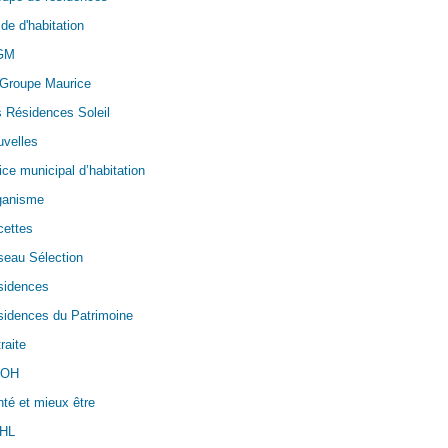
de d'habitation
GM
 Groupe Maurice
 Résidences Soleil
velles
ice municipal d’habitation
ganisme
cettes
seau Sélection
sidences
idences du Patrimoine
raite
OH
té et mieux être
HL