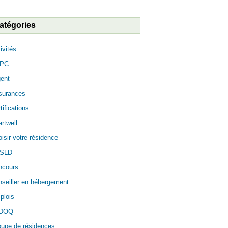
atégories
ivités
PC
ent
surances
tifications
rtwell
isir votre résidence
SLD
ncours
seiller en hébergement
plois
DOQ
oupe de résidences