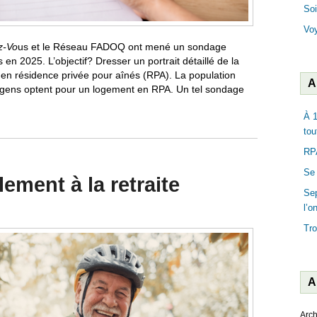
Soi
Vo
z-Vo
us
et le Réseau FADOQ ont mené un sondage
en 2025. L’objectif? Dresser un portrait détaillé de la
 en résidence privée pour aînés (RPA). La population
A
de gens optent pour un logement en RPA. Un tel sondage
À 1
tou
RPA
Se 
ement à la retraite
Sep
l’o
Tro
A
Arch