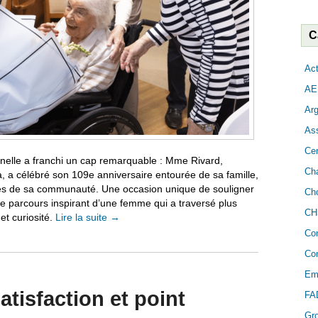
C
Act
AE
Arg
As
Cer
nelle a franchi un cap remarquable : Mme Rivard,
Cha
a célébré son 109e anniversaire entourée de sa famille,
s de sa communauté. Une occasion unique de souligner
Cho
le parcours inspirant d’une femme qui a traversé plus
CH
et curiosité.
Lire la suite
→
Co
Con
Em
tisfaction et point
FA
Gr