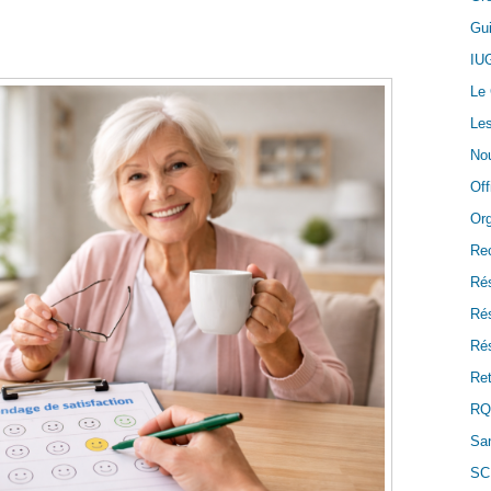
Gui
IU
Le
Les
Nou
Off
Or
Re
Ré
Ré
Rés
Ret
RQ
San
SC