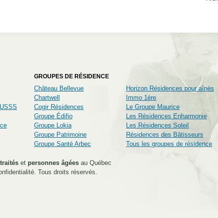
GROUPES DE RÉSIDENCE
Château Bellevue
Horizon Résidences pour aînés
Chartwell
Immo 1ère
CIUSSS
Cogir Résidences
Le Groupe Maurice
Groupe Édifio
Les Résidences Enharmonie
nce
Groupe Lokia
Les Résidences Soleil
Groupe Patrimoine
Résidences des Bâtisseurs
Groupe Santé Arbec
Tous les groupes de résidence
traités
et
personnes âgées
au Québec
nfidentialité
. Tous droits réservés.