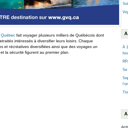
Soi
Vo
A
 Québec
fait voyager plusieurs milliers de Québécois dont
traités intéressés à diversifier leurs loisirs. Chaque
es et récréatives diversifiées ainsi que des voyages un
À 1
t la sécurité figurent au premier plan.
tou
RPA
Se 
Sep
l’o
Tro
A
Arch