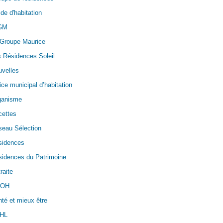
de d'habitation
GM
 Groupe Maurice
 Résidences Soleil
velles
ice municipal d’habitation
ganisme
cettes
seau Sélection
sidences
idences du Patrimoine
raite
OH
té et mieux être
HL