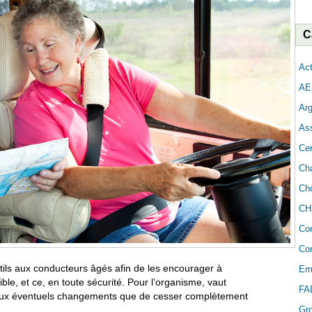
C
Act
AE
Arg
As
Cer
Cha
Cho
CH
Co
Con
ils aux conducteurs âgés afin de les encourager à
Em
ble, et ce, en toute sécurité. Pour l’organisme, vaut
FA
ce aux éventuels changements que de cesser complètement
Gr