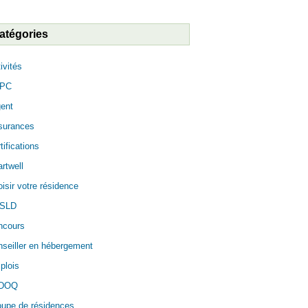
atégories
ivités
PC
ent
surances
tifications
rtwell
isir votre résidence
SLD
ncours
seiller en hébergement
plois
DOQ
oupe de résidences