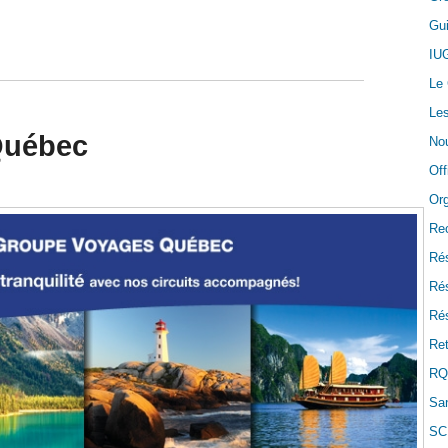
Gui
IU
Le
Les
Québec
Nou
Off
Or
Re
Ré
Ré
Rés
Ret
RQ
San
SC