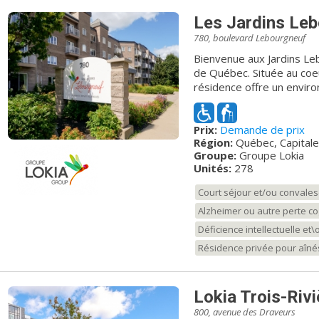
Les Jardins Le
780, boulevard Lebourgneuf
Bienvenue aux Jardins Leb
de Québec. Située au coe
résidence offre un envir
des aînés semi-autonomes
savons nous adapter aux 
Prix:
Demande de prix
de services de soins sont 
Région:
Québec, Capitale
et courtois des Jardins Le
Groupe:
Groupe Lokia
plus grand respect. Découvrez un complexe d’habitations reposant,
Unités:
278
bordé d’un magnifique a
nombreux services : pharm
Court séjour et/ou convale
ophtalmologie, épicerie,
Alzheimer ou autre perte co
guichet automatique, cent
restaurants, SAQ, piste cycla
Déficience intellectuelle et
Jardins Lebourgneuf votr
Résidence privée pour aîné
il fait bon vivre.
Lokia Trois-Rivi
800, avenue des Draveurs