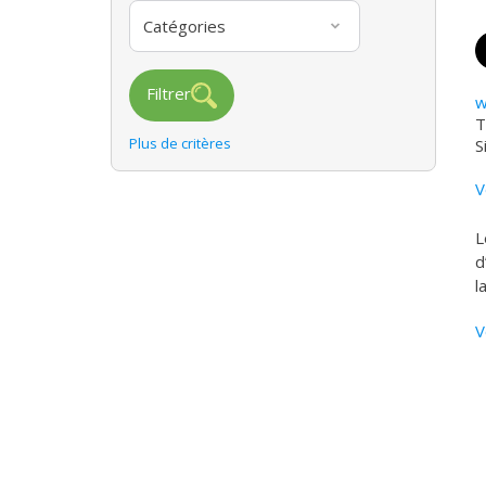
Catégories
Filtrer
w
T
Plus de critères
S
V
L
d
l
V