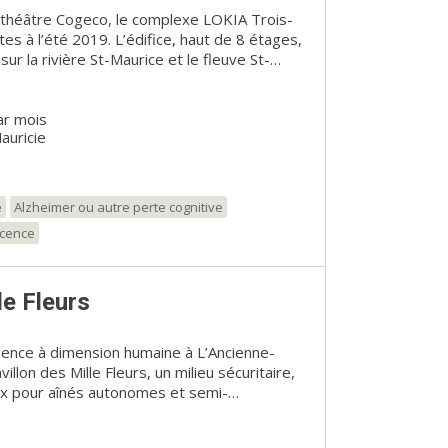
hithéâtre Cogeco, le complexe LOKIA Trois-
es à l’été 2019. L’édifice, haut de 8 étages,
ur la rivière St-Maurice et le fleuve St-
nt un total de 289
ec services, LOKIA Trois-Rivières se
ar mois
tion généreuse, ses balcons privés, son
auricie
eux, ainsi que son programme d’activités
nagements tels une piscine au sel, un
ice, une bibliothèque et une terrasse avec
ivertissement des résidents. Le concept
e
Alzheimer ou autre perte cognitive
s-Rivières en fait un milieu qui s’adapte à
scence
nts, que ce soit par des services à la carte
 du logis ou par la possibilité d'intrégrer
e aux aînés atteints de maladies entrainant
le Fleurs
ort optimal de LOKIA
ue son panorama unique en font un lieu
rêve au bord de l’eau.
dence à dimension humaine à L’Ancienne-
llon des Mille Fleurs, un milieu sécuritaire,
x pour aînés autonomes et semi-
ve également à distance de marche de