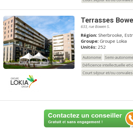
de profiter des bienfaits 
salle à manger avec serv
une salle de loisirs, un c
Terrasses Bow
salle d’entraînement et un
633, rue Bowen S.
Région:
Sherbrooke, Estr
Groupe:
Groupe Lokia
Unités:
252
Autonome
Semi-autonom
Déficience intellectuelle et
Court séjour et/ou convale