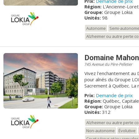
Prix:
Demande de prix
plusieurs commerces de p
Région:
L'Ancienne-Loret
coiffure, etc.) et de l'ég
Groupe:
Groupe Lokia
résidence prend racines 
Unités:
98
comptant plusieurs arbre
été. Qu'importe la saison
Autonome
Semi-autonom
divertissantes telles des 
Alzheimer ou autre perte co
et des spectacles, pour n
manger, vous découvrirez
avec passion. « Vous vous sentirez bien chez vous dans une ambiance
Domaine Mahon
familiale, où le respect e
accompagnons par des ser
745 Avenue du Père-Pelletier
votre sécurité nous tienne
Vivez l'enchantement au 
connaissance! » - La
pour aînés du Groupe LOKI
Sacrement à Québec. La résidence offre 249 appartements
autonomes et semi-autono
Prix:
Demande de prix
1/2 et 4-1/2 disponibles 
Région:
Québec, Capitale
seront également disponi
Groupe:
Groupe Lokia
destinée à accueillir des 
Unités:
312
limitations physiques. Le 
stationnement souterrain
Alzheimer ou autre perte co
résidents. De multiples 
Non-autonome
Évolutive
Canada situé directement
Court séjour et/ou convale