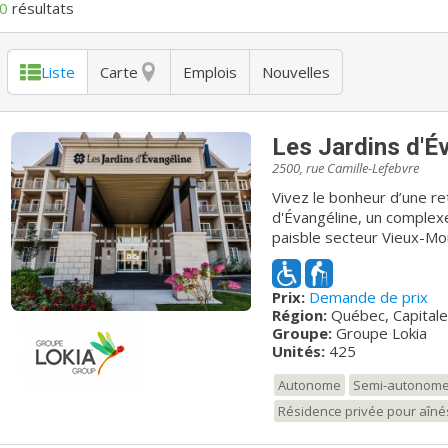
0
résultats
Liste
Carte
Emplois
Nouvelles
Les Jardins d'É
2500, rue Camille-Lefebvre
Vivez le bonheur d’une ret
d'Évangéline, un complexe
paisble secteur Vieux-Mou
Sa localisation est idéa
plusieurs espaces verts e
Prix:
Demande de prix
l’Enfant-Jésus. Avec ses 
Région:
Québec, Capitale
bâtiment répond à tous le
Groupe:
Groupe Lokia
intérieure, salle de cin
Unités:
425
d’Évangéline sont nombreu
personnel chaleureux et un
Autonome
Semi-autonom
obtenez l’endroit rêvé po
Résidence privée pour aîné