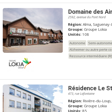
Domaine des Ai
2592, avenue du Pont Nord
Région:
Alma, Saguenay-L
Groupe:
Groupe Lokia
Unités:
108
Autonome
Semi-autonom
Alzheimer ou autre perte co
Ressource intermédiaire (RI
Résidence Le St
473, rue Lafontaine
Région:
Rivière-du-Loup,
Groupe:
Groupe Lokia
Unités:
85