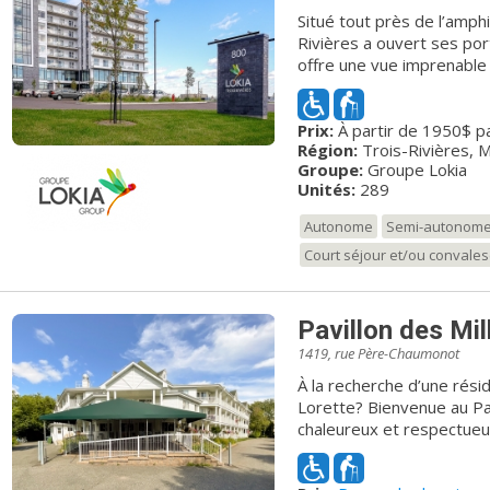
Situé tout près de l’amp
Rivières a ouvert ses port
offre une vue imprenable s
Laurent dans un quartier tranquille. Proposa
appartements locatifs av
Prix:
À partir de 1950$ p
distingue par sa fenestra
Région:
Trois-Rivières, M
style moderne et chaleur
Groupe:
Groupe Lokia
bien garni. Plusieurs amé
Unités:
289
cinéma, une salle d'exerc
vue sur l'eau contribuent au d
Autonome
Semi-autonom
“progressif” de LOKIA Troi
Court séjour et/ou convale
l’état de santé des réside
comme l'entretien ménager
une unité de soins, dédié
Pavillon des Mil
des pertes cognitives ou physiques. Le conf
Trois-Rivières de même q
1419, rue Père-Chaumonot
d’exception; un véritable 
À la recherche d’une rési
Lorette? Bienvenue au Pavi
chaleureux et respectueu
autonomes. Situé à 5 minutes du Méga Centre Ste-Foy, le Pavillon
des Mille Fleurs se trou