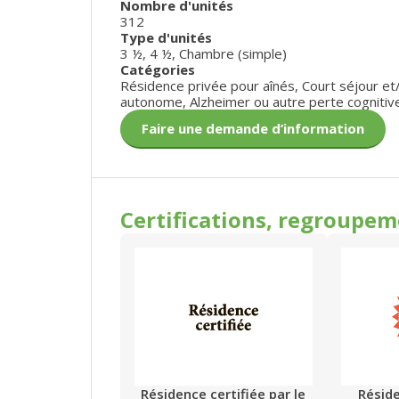
Nombre d'unités
312
Type d'unités
3 ½
,
4 ½
,
Chambre (simple)
Catégories
Résidence privée pour aînés
,
Court séjour et
autonome
,
Alzheimer ou autre perte cognitiv
Faire une demande d’information
Certifications, regroupe
Résidence certifiée par le
Résid