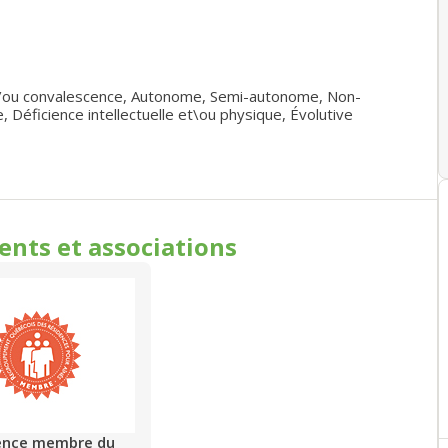
/ou convalescence
,
Autonome
,
Semi-autonome
,
Non-
e
,
Déficience intellectuelle et\ou physique
,
Évolutive
ments
et associations
ence membre du