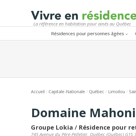
La référence en habitation pour ainés au Québec
Résidences pour personnes âgées
Accueil
/
Capitale-Nationale
/
Québec
/
Limoilou
/
Sai
Domaine Mahoni
Groupe Lokia
/
Résidence pour re
745 Avenue du Père-Pelletier
,
Québec
(
Québec
)
G1S 