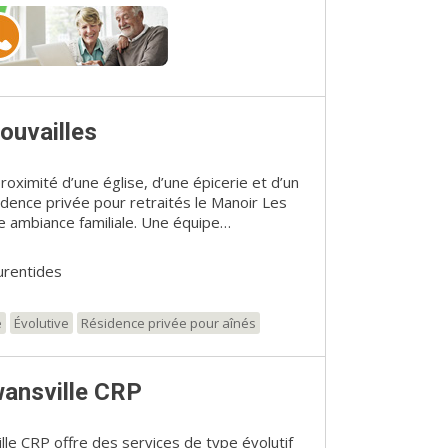
ouvailles
roximité d’une église, d’une épicerie et d’un
idence privée pour retraités le Manoir Les
e ambiance familiale. Une équipe
e pour que vous puissiez profiter de votre
 les activités offertes et les tableaux
urentides
t de vous familiariser avec la technologie.
e
Évolutive
Résidence privée pour aînés
ansville CRP
le CRP offre des services de type évolutif