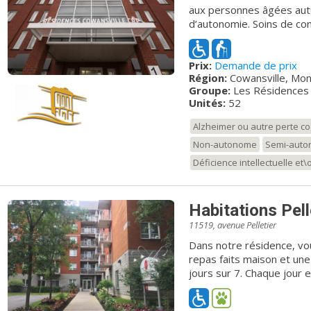
aux personnes âgées au
d’autonomie. Soins de con
palliatifs. Nous nous enga
s’adapter aux besoins de 
Prix:
Demande de prix
pratiquant saura dissiper toute inqui
Région:
Cowansville, Mo
l’assurance d’une qualité
Groupe:
Les Résidences
sécurité et de services,
Unités:
52
certifiée par l'agence de 
Montérégie. Nous sommes 
Alzheimer ou autre perte co
complets, adaptés et évolu
Non-autonome
Semi-aut
novateur en matière de sa
autonomes, semi autonome
Déficience intellectuelle et
professionnels qualifiés 
subséquentes de votre vi
votre quiétude est notre 
Habitations Pell
sont disponibles selon vo
11519, avenue Pelletier
sauront combler vos beso
Dans notre résidence, vo
attentionnée à des prix dè
repas faits maison et une
choix et types d’héberge
jours sur 7. Chaque jour 
satisfaire vos nécessités en habitation. O
d'activités variées, tout 
réconfort de l’esprit ! Les Résidences CRP.com Bien plus que de
de savourer nos repas. Chaque unité dispose d’un balcon avec vue
simples 