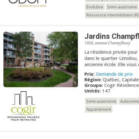
générations de tous âges
choisissant les Marronnier
Évolutive
Semi-autonome
Bienvenue chez vous ! Appelez-nous et demandez Grâce Balaha,
Ressource intermédiaire (RI
coordonnatrice à la locat
Jardins Champf
1950, avenue Champfleury
La résidence privée pour 
dans le quartier Limoilou
ancienne école. Elle vous
Sa cour intérieure sera p
Prix:
Demande de prix
balançoires et son jardin
Région:
Québec, Capitale
familiale qui y règne !
Groupe:
Cogir Résidenc
Unités:
147
Semi-autonome
Autonom
Appartement