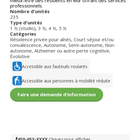
mieux-être des résidents en leur offrant des services
professionnels.
Nombre d'unités
235
Type d'unités
1 ½ (studio)
,
3 ½
,
4 ½
,
5 ½
Catégories
Résidence privée pour aînés
,
Court séjour et/ou
convalescence
,
Autonome
,
Semi-autonome
,
Non-
autonome
,
Alzheimer ou autre perte cognitive
,
Évolutive
Accessible aux fauteuils roulants
Accessible aux personnes à mobilité réduite
Faire une demande d’information
450-653-XXXX
Cliquez pour afficher