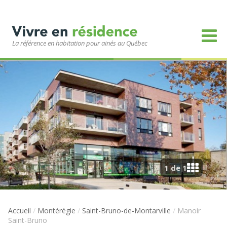
La référence en habitation pour ainés au Québec
1 de 1
Accueil
/
Montérégie
/
Saint-Bruno-de-Montarville
/
Manoir
Saint-Bruno