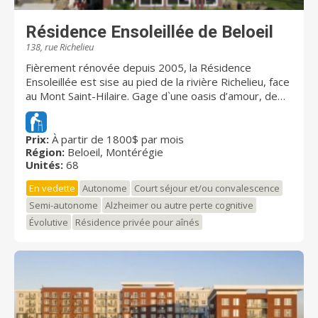
Résidence Ensoleillée de Beloeil
138, rue Richelieu
Fièrement rénovée depuis 2005, la Résidence
Ensoleillée est sise au pied de la rivière Richelieu, face
au Mont Saint-Hilaire. Gage d`une oasis d’amour, de
paix et de sécurité, la résidence accueille 68
personnes âgées autonomes ou semi-autonomes.
Une unité protégée accueille 11 résidents en toute
Prix:
À partir de 1800$ par mois
Région:
Beloeil, Montérégie
sécurité. Cette unité s'adresse aux personnes qui
Unités:
68
nécessitent une assistance soutenue pour accomplir
plusieurs activités de la vie quotidienne. Ils bénéficient
En vedette
Autonome
Court séjour et/ou convalescence
d'une assistance régulière établie selon les besoins
Semi-autonome
Alzheimer ou autre perte cognitive
personnalisés, 24 h sur 24. Notre personnel est
Évolutive
Résidence privée pour aînés
formé afin d'offrir aux résidents tout le support et
l'assistance dont ils ont besoin. Notre première
préoccupation est de nous assurer que les résidents
et leurs proches sont traités avec courtoisie, équité
et compréhension, dans le respect de leur dignité, de
leur autonomie et de leurs besoins. Nos normes de
sécurité permettent aux résidents de vivre en toute