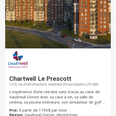
confiance. Les activités sont variées et une grande
importance est accordée au maintien d’une bonne
forme physique et mentale des résidents. Il est
également possible de recevoir les parents et amis
en toute intimité dans une salle à dîner spécialement
aménagée pour l’occasion. Autant d’éléments qui
favorisent l’autonomie sous toutes ses formes.
Chartwell Le Prescott
1335, rue Émile-Bouchard, Vaudreuil-Dorion (Québec) J7V 0B8
L’expérience d’une retraite sans tracas au cœur de
Vaudreuil-Dorion Avec sa cave à vin, sa salle de
cinéma, sa piscine intérieure, son simulateur de golf et
son café Internet, Chartwell Le Prescott donne autant
Prix:
À partir de 1793$ par mois
d’occasions aux résidents de socialiser entre eux que
Région:
Vaudreuil-Dorion, Montérégie