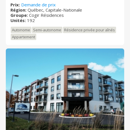
Une très belle cour fleurie, une qualité de nourriture
Prix:
Demande de prix
supérieure et du personnel dévoué vous y attendent.
Région:
Québec, Capitale-Nationale
Pour les amateurs de plein air, vous y trouverez des
Groupe:
Cogir Résidences
sentiers de randonnée et des pistes cyclables à
Unités:
192
proximité !
Autonome
Semi-autonome
Résidence privée pour aînés
Appartement