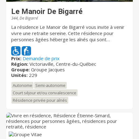
Le Manoir De Bigarré
344, De Bigarré
La résidence Le Manoir de Bigarré vous invite à venir
vivre une retraite sereine. Cette résidence pour
personnes âgées héberge les aînés qui sont
autonomes ou en légère perte d'autonomie. Le Manoir
de Bigarré se distingue par la chaleur de son
personnel et la qualité de son hébergement. Tous les
Prix:
Demande de prix
Région:
Victoriaville, Centre-du-Québec
résidents ainsi que les aînés y résidents pour une
Groupe:
Groupe Jacques
période de court séjour ou en convalescence sauront
Unités:
229
apprécier l'excellent service du personnel. Le Manoir
fait partie des quatre milieux de vie pour aînés
Autonome
Semi-autonome
proposés par le Groupe Jacques, une entreprise
Court séjour et/ou convalescence
familiale qui place l’humain au cœur de son offre.
Résidence privée pour aînés
L’entraide, l’amour et la vie sociale font des
résidences du Groupe Jacques un choix sécurisant.
Chaque résidence a été bâtie avec soin, dans un esprit
familial où bien-être et qualité de vie demeurent la
priorité. Situé au cœur du centre-ville de Victoriaville
en bordure de la piste cyclable, le Manoir De Bigarré
vous propose des appartements lumineux et spacieux