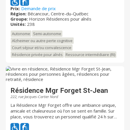
des voisins qui deviennent vite des amis, et profitez
d’activités qui rendent chaque journée agréable et
Prix:
Demande de prix
Région:
Bécancour, Centre-du-Québec
stimulante.? Nos services personnalisés sont offerts
Groupe:
Horizon Résidences pour aînés
24 heures sur 24 et s’adaptent à vos besoins.
Unités:
238
Profitez d’une vie autonome dans l’intimité de votre
appartement, ou bénéficiez de soutien au quotidien,
Autonome
Semi-autonome
de soins liés à la perte cognitive, ou tout simplement
Alzheimer ou autre perte cognitive
d’un peu de compagnie. Nous sommes toujours là
Court séjour et/ou convalescence
pour vous. Nous proposons plusieurs types de
logements, allant du studio (1½) aux grands
Résidence privée pour aînés
Ressource intermédiaire (RI)
appartements 4½, pour s’adapter à vos préférences
et à votre style de vie.
Résidence Mgr Forget St-Jean
222, rue Jacques-Cartier Nord
La Résidence Mgr Forget offre une ambiance unique,
amicale et chaleureuse où l’on se sent en famille. Sur
place, vous trouverez un personnel qualifié 24 h sur
24 qui vous proposera des activités personnalisées
dans un établissement où le confort et la sécurité