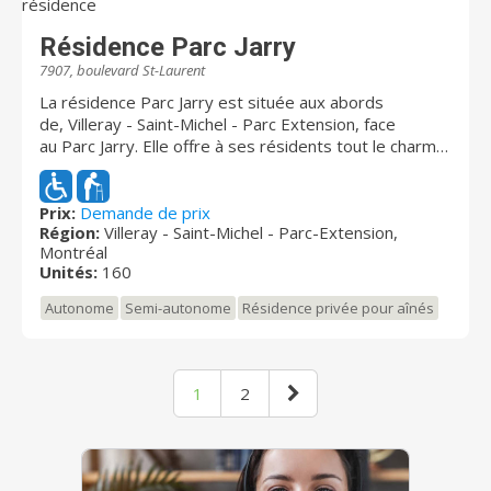
Résidence Parc Jarry
7907, boulevard St-Laurent
La résidence Parc Jarry est située aux abords
de, Villeray - Saint-Michel - Parc Extension, face
au Parc Jarry. Elle offre à ses résidents tout le charme
et la quiétude de cet environnement. D'une allure
noble et des plus sécuritaire, la résidence dispose de
103 unités réparties sur 3 étages. D'un aménagement
Prix:
Demande de prix
Région:
Villeray - Saint-Michel - Parc-Extension,
raffiné, elle propose 103 studios avec salle de bain
Montréal
privée et climatisation individuelle et quelques suites
Unités:
160
en occupation double. En plus d'une vue magnifique
sur le Parc Jarry, les résidents bénéficient d'un jardin,
Autonome
Semi-autonome
Résidence privée pour aînés
d'un centre d'activités communautaires et de
magnifiques salon avec foyer.
1
2