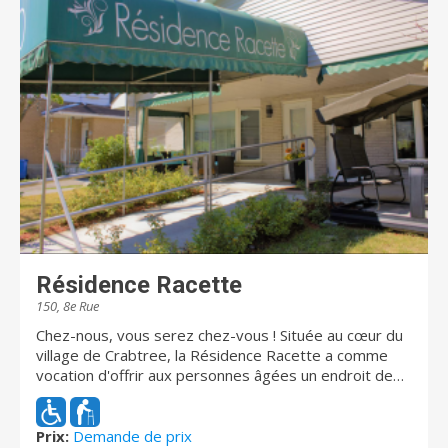
Résidence Racette
150, 8e Rue
Chez-nous, vous serez chez-vous ! Située au cœur du
village de Crabtree, la Résidence Racette a comme
vocation d'offrir aux personnes âgées un endroit de
vie respectueux et sécuritaire. Notre équipe accorde
une attention particulière aux besoins spécifiques de
chaque résident. Vous bénéficierez d'une ambiance
Prix:
Demande de prix