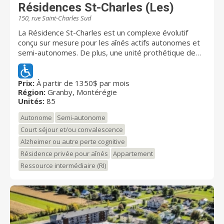
Résidences St-Charles (Les)
150, rue Saint-Charles Sud
La Résidence St-Charles est un complexe évolutif
conçu sur mesure pour les aînés actifs autonomes et
semi-autonomes. De plus, une unité prothétique de
12 chambres nous permet d'accueillir une clientèle
avec problèmes cognitifs (Alzheimer ou autres) en
offrant une gamme de services complète dans un
Prix:
À partir de 1350$ par mois
Région:
Granby, Montérégie
environnement stimulant. De plus, vous pouvez
Unités:
85
bénéficier d'un hébergement temporaire pour un répit
et nous accueillons aussi des gens en convalescence.
Autonome
Semi-autonome
N'hésitez pas à prendre un rendez-vous! Au plaisir de
Court séjour et/ou convalescence
vous rencontrer, L'équipe de Résidence St-Charles
Alzheimer ou autre perte cognitive
Résidence privée pour aînés
Appartement
Ressource intermédiaire (RI)