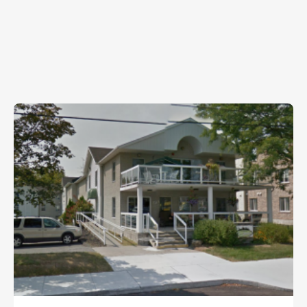
partager vos passions, faire de nouvelles
connaissances et vous divertir en toute quiétude
selon vos besoins et vos intérêts. Ici, vous ne vivez
pas en périphérie de la communauté. Dans un site
enchanteur offrant une vue imprenable, vous
continuez de mener une vie active, inspirée et
équilibrée à proximité de tous les commerces et
services qui font du centre-ville de Cowansville un
milieu dynamique, ouvert et accueillant. Vous méritez
que l’on vous accorde notre plus grande attention et
qu’on vous offre le meilleur environnement de vie
après tout ce que vous avez fait pour bâtir notre
région et le Québec contemporain. Pour nous, c’est
une question de fierté, de dignité et de
reconnaissance. Voilà pourquoi, depuis 2003, des
milliers de retraités actifs et d’aînés ont choisi de faire
confiance aux Résidences des Bâtisseurs partout au
Québec.