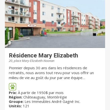
Résidence Mary Elizabeth
20, place Mary-Elizabeth-Noonan
Pionnier depuis 30 ans dans les résidences de
retraités, nous avons tout revu pour vous offrir un
milieu de vie au goût du jour par une équipe
professionnelle. Un concept qui propose un choix de
121 appartements où le traitement des espaces est
unique et innovant. LA SÉCURITÉ Résidence certifiée
Prix:
À partir de 1950$ par mois
Région:
Châteauguay, Montérégie
avec les normes recommandées, gicleurs dans tous
Groupe:
Les Immeubles André Gagné Inc.
les appartements et portes coupe-feu sur les étages.
Unités:
121
PLUS DE COMMODITÉS Salon de coiffure, loisirs et