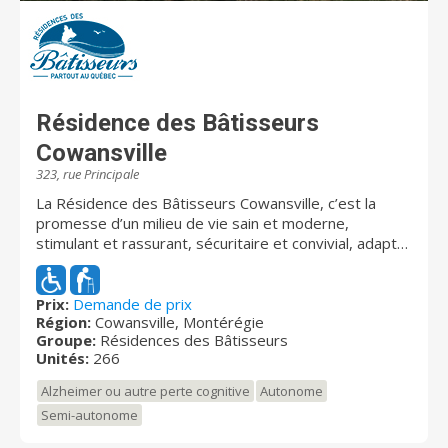
Résidence des Bâtisseurs
Cowansville
323, rue Principale
La Résidence des Bâtisseurs Cowansville, c’est la
promesse d’un milieu de vie sain et moderne,
stimulant et rassurant, sécuritaire et convivial, adapté
à la vie active des retraités actifs et des aînés
d’aujourd’hui. Chez nous, vous êtes considérés comme
des citoyens à part entière, appuyés et soutenus
Prix:
Demande de prix
Région:
Cowansville, Montérégie
avec bienveillance par chaque membre de notre
Groupe:
Résidences des Bâtisseurs
équipe. Vous retrouvez un environnement à
Unités:
266
l’architecture agréable, chaleureuse et pensée pour
vous dans les moindres détails parce que votre bien-
Alzheimer ou autre perte cognitive
Autonome
être nous tient à coeur. Nous offrons toutes les
Semi-autonome
installations nécessaires pour maintenir votre
autonomie, entretenir votre santé et votre vitalité,