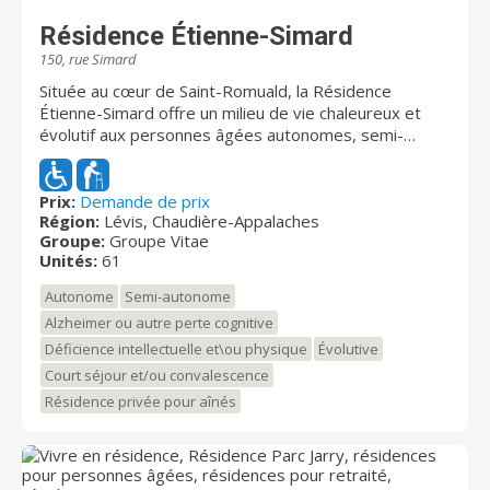
de types studio, 2 ½, 3 ½, 4 ½ et 5 ½, chacun muni
Résidence Étienne-Simard
d’un balcon individuel. Des forfaits repas en formule
150, rue Simard
table d’hôte avec service aux tables et comptoir à
salade sont également offerts. Bienvenue dans un
Située au cœur de Saint-Romuald, la Résidence
espace de vie unique et à votre image, et surtout,
Étienne-Simard offre un milieu de vie chaleureux et
bienvenue dans la famille! Ici, les résidents, leur famille
évolutif aux personnes âgées autonomes, semi-
et tout le personnel font partie d'une seule et même
autonomes ainsi que des soins de convalescence. On
grande famille. Jour après jour, nous nous donnons
y retrouve une gamme de soins de santé et de
comme mission QUE CHACUN SE SENTE BIEN
services personnalisés qui permettent à chaque
Prix:
Demande de prix
ENTOURÉ. Découvrez également notre deuxième
Région:
Lévis, Chaudière-Appalaches
personne de vivre dans un environnement calme et
résidence située tout près de la route 116 à
Groupe:
Groupe Vitae
paisible, à quelques minutes de marche du fleuve.
Unités:
61
Victoriaville, la Seigneurie Le Victorin.
Autonome
Semi-autonome
Alzheimer ou autre perte cognitive
Déficience intellectuelle et\ou physique
Évolutive
Court séjour et/ou convalescence
Résidence privée pour aînés