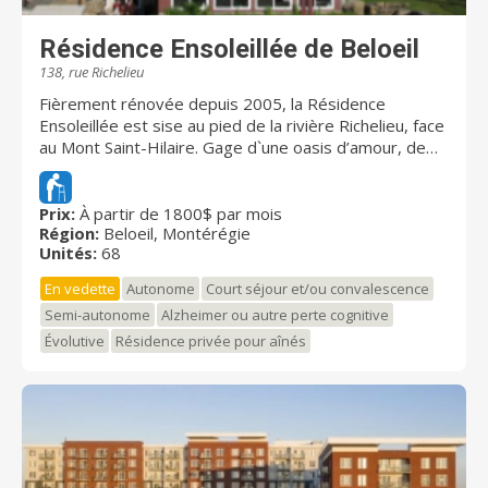
Résidence Ensoleillée de Beloeil
138, rue Richelieu
Fièrement rénovée depuis 2005, la Résidence
Ensoleillée est sise au pied de la rivière Richelieu, face
au Mont Saint-Hilaire. Gage d`une oasis d’amour, de
paix et de sécurité, la résidence accueille 68
personnes âgées autonomes ou semi-autonomes.
Une unité protégée accueille 11 résidents en toute
Prix:
À partir de 1800$ par mois
Région:
Beloeil, Montérégie
sécurité. Cette unité s'adresse aux personnes qui
Unités:
68
nécessitent une assistance soutenue pour accomplir
plusieurs activités de la vie quotidienne. Ils bénéficient
En vedette
Autonome
Court séjour et/ou convalescence
d'une assistance régulière établie selon les besoins
Semi-autonome
Alzheimer ou autre perte cognitive
personnalisés, 24 h sur 24. Notre personnel est
Évolutive
Résidence privée pour aînés
formé afin d'offrir aux résidents tout le support et
l'assistance dont ils ont besoin. Notre première
préoccupation est de nous assurer que les résidents
et leurs proches sont traités avec courtoisie, équité
et compréhension, dans le respect de leur dignité, de
leur autonomie et de leurs besoins. Nos normes de
sécurité permettent aux résidents de vivre en toute