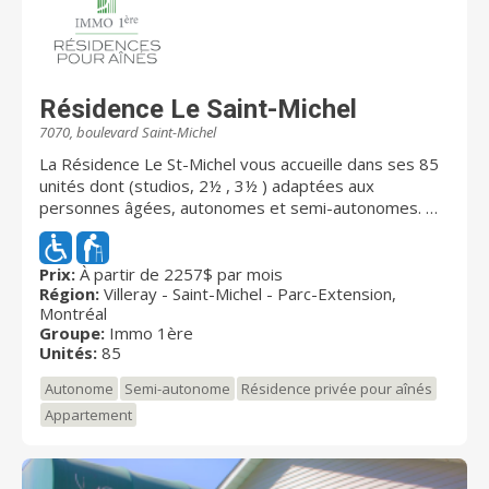
Résidence Le Saint-Michel
7070, boulevard Saint-Michel
La Résidence Le St-Michel vous accueille dans ses 85
unités dont (studios, 2½ , 3½ ) adaptées aux
personnes âgées, autonomes et semi-autonomes.
Située dans l'arrondissement Villeray-Saint-Michel-
Parc-Extension, cette résidence privée évolutive met
à votre disposition: Possibilité de court séjour Portes
Prix:
À partir de 2257$ par mois
Région:
Villeray - Saint-Michel - Parc-Extension,
de la résidence sécurisées Entretien ménager
Montréal
hebdomadaire Câblodistribution Système d’appel
Groupe:
Immo 1ère
d’urgence Immeuble en béton Forfaits Heures de
Unités:
85
soins : vaste gamme de soins personnalisés
Personnel des soins 24/7 Programme de loisirs pour
Autonome
Semi-autonome
Résidence privée pour aînés
tous les goûts Salon de coiffure Cour extérieure
Appartement
aménagée Gestion des médicaments Et plus encore !
N'attendez-plus et demandez-nous de vous aider à
planifier une visite dès aujourd'hui.