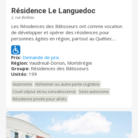
Résidence Le Languedoc
2, rue Boileau
Les Résidences des Bâtisseurs ont comme vocation
de développer et opérer des résidences pour
personnes âgées en région, partout au Québec.
Existant depuis 2003, nous sommes présents à
Cowansville, Rivière-du-Loup, Chambly, Coaticook,
Louiseville, Québec, Sept-Îles, Matane, Valleyfield,
Prix:
Demande de prix
Région:
Vaudreuil-Dorion, Montérégie
Vaudreuil, Baie-Saint-Paul et La Tuque. Notre nom «
Groupe:
Résidences des Bâtisseurs
Résidences des Bâtisseurs » se veut un hommage à
Unités:
199
tous ceux et celles qui ont contribué à construire le
Québec contemporain. Aux Résidences des
Autonome
Alzheimer ou autre perte cognitive
Bâtisseurs, nous croyons sincèrement que ces
Court séjour et/ou convalescence
Semi-autonome
personnes méritent amplement de vivre cette
Résidence privée pour aînés
nouvelle étape de leur vie active de la meilleure façon
possible et nous mettons tous nos efforts pour y
parvenir. Résidences des Bâtisseurs, c’est : des
immeubles sécuritaires, une construction et des
finitions supérieures, plus de 450 employés et de
2500 logements.