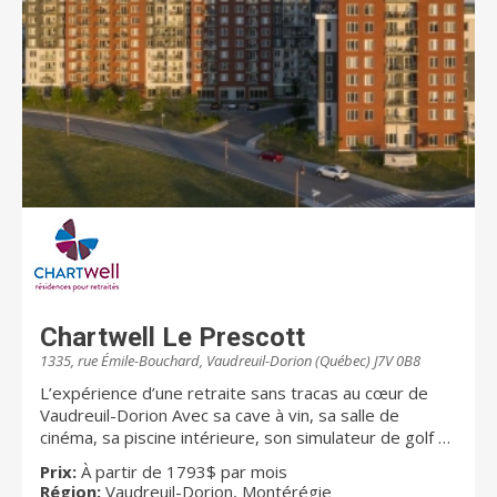
confiance. Les activités sont variées et une grande
importance est accordée au maintien d’une bonne
forme physique et mentale des résidents. Il est
également possible de recevoir les parents et amis
en toute intimité dans une salle à dîner spécialement
aménagée pour l’occasion. Autant d’éléments qui
favorisent l’autonomie sous toutes ses formes.
Chartwell Le Prescott
1335, rue Émile-Bouchard, Vaudreuil-Dorion (Québec) J7V 0B8
L’expérience d’une retraite sans tracas au cœur de
Vaudreuil-Dorion Avec sa cave à vin, sa salle de
cinéma, sa piscine intérieure, son simulateur de golf et
son café Internet, Chartwell Le Prescott donne autant
Prix:
À partir de 1793$ par mois
d’occasions aux résidents de socialiser entre eux que
Région:
Vaudreuil-Dorion, Montérégie