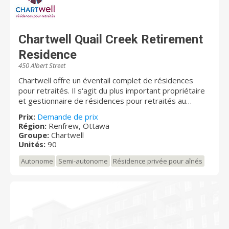
Chartwell Quail Creek Retirement
Residence
450 Albert Street
Chartwell offre un éventail complet de résidences
pour retraités. Il s'agit du plus important propriétaire
et gestionnaire de résidences pour retraités au
Canada. Au Québec, Chartwell compte plus de 10 000
Prix:
Demande de prix
résidents et emploie environ 3 000 personnes qui
Région:
Renfrew, Ottawa
adhèrent à sa vision « Dédiés à votre mieux-être ».
Groupe:
Chartwell
Pour de plus amples renseignements, veuillez visiter
Unités:
90
www.chartwell.com
Autonome
Semi-autonome
Résidence privée pour aînés