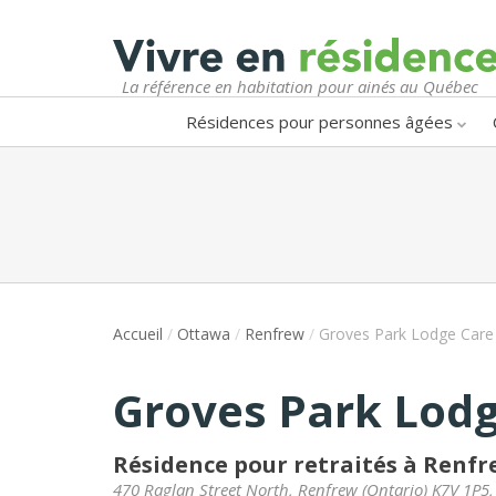
La référence en habitation pour ainés au Québec
Résidences pour personnes âgées
Accueil
/
Ottawa
/
Renfrew
/
Groves Park Lodge Care
Groves Park Lodg
Résidence pour retraités à Renf
470 Raglan Street North
,
Renfrew
(
Ontario
)
K7V 1P5