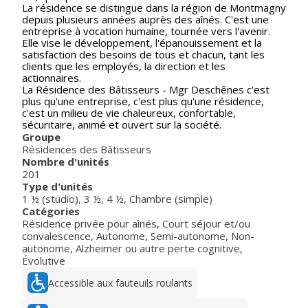
La résidence se distingue dans la région de Montmagny
depuis plusieurs années auprès des aînés. C'est une
entreprise à vocation humaine, tournée vers l'avenir.
Elle vise le développement, l'épanouissement et la
satisfaction des besoins de tous et chacun, tant les
clients que les employés, la direction et les
actionnaires.
La Résidence des Bâtisseurs - Mgr Deschênes c'est
plus qu'une entreprise, c'est plus qu'une résidence,
c'est un milieu de vie chaleureux, confortable,
sécuritaire, animé et ouvert sur la société.
Groupe
Résidences des Bâtisseurs
Nombre d'unités
201
Type d'unités
1 ½ (studio)
,
3 ½
,
4 ½
,
Chambre (simple)
Catégories
Résidence privée pour aînés
,
Court séjour et/ou
convalescence
,
Autonome
,
Semi-autonome
,
Non-
autonome
,
Alzheimer ou autre perte cognitive
,
Évolutive
Accessible aux fauteuils roulants