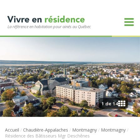
La référence en habitation pour ainés au Québec
1 de 14
Accueil
/
Chaudière-Appalaches
/
Montmagny
/
Montmagny
/
Résidence des Bâtisseurs Mgr Deschênes