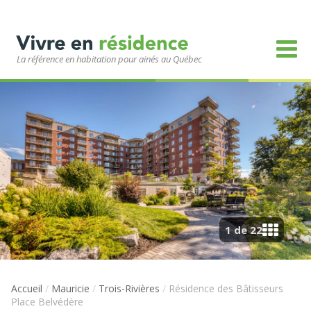
La référence en habitation pour ainés au Québec
1 de 22
Accueil
/
Mauricie
/
Trois-Rivières
/
Résidence des Bâtisseurs
Place Belvédère