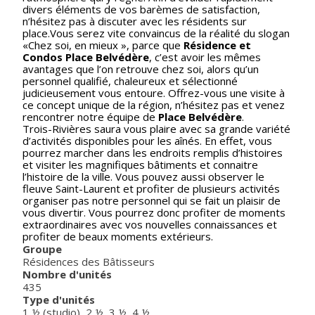
divers éléments de vos barèmes de satisfaction,
n’hésitez pas à discuter avec les résidents sur
place.Vous serez vite convaincus de la réalité du slogan
«Chez soi, en mieux », parce que
Résidence et
Condos Place Belvédère
, c’est avoir les mêmes
avantages que l’on retrouve chez soi, alors qu’un
personnel qualifié, chaleureux et sélectionné
judicieusement vous entoure. Offrez-vous une visite à
ce concept unique de la région, n’hésitez pas et venez
rencontrer notre équipe de
Place Belvédère
.
Trois-Rivières saura vous plaire avec sa grande variété
d’activités disponibles pour les aînés. En effet, vous
pourrez marcher dans les endroits remplis d’histoires
et visiter les magnifiques bâtiments et connaitre
l’histoire de la ville. Vous pouvez aussi observer le
fleuve Saint-Laurent et profiter de plusieurs activités
organiser pas notre personnel qui se fait un plaisir de
vous divertir. Vous pourrez donc profiter de moments
extraordinaires avec vos nouvelles connaissances et
profiter de beaux moments extérieurs.
Groupe
Résidences des Bâtisseurs
Nombre d'unités
435
Type d'unités
1 ½ (studio)
,
2 ½
,
3 ½
,
4 ½