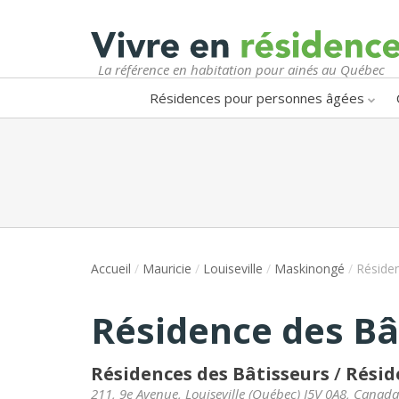
La référence en habitation pour ainés au Québec
Résidences pour personnes âgées
Accueil
/
Mauricie
/
Louiseville
/
Maskinongé
/
Résiden
Résidence des Bât
Résidences des Bâtisseurs
/
Résid
211, 9e Avenue
,
Louiseville
(
Québec
)
J5V 0A8
,
Canada