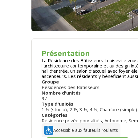
Présentation
La Résidence des Bâtisseurs Louiseville vous
l’architecture contemporaine et au design i
hall d’entrée, un salon d’accueil avec foyer 
ascenseurs. Les résidents y bénéficient auss
Groupe
Résidences des Bâtisseurs
Nombre d'unités
97
Type d'unités
1 ½ (studio)
,
2 ½
,
3 ½
,
4 ½
,
Chambre (simple)
Catégories
Résidence privée pour aînés
,
Autonome
,
Sem
Accessible aux fauteuils roulants