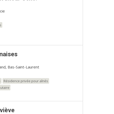
cie
s
naises
and, Bas-Saint-Laurent
e
Résidence privée pour aînés
utaire
viève