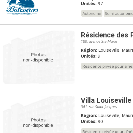
Unités:
97
Autonome
Semi-autonom
Résidence des 
180, avenue Ste-Marie
Région:
Louiseville, Mauri
Photos
Unités:
9
non-disponible
Résidence privée pour aîné
Villa Louiseville
341, rue Saint-Jacques
Région:
Louiseville, Mauri
Photos
Unités:
90
non-disponible
Résidence privée pour aîné