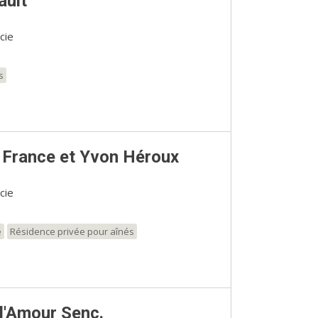
ault
cie
s
 France et Yvon Héroux
cie
e
Résidence privée pour aînés
d'Amour Senc.