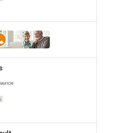
s
auricie
s