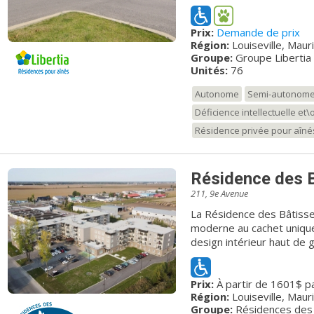
chaleureux. Composée de 7
résidence est composée de deu
Prix:
Demande de prix
volet est composé de 42 
Région:
Louiseville, Mauri
demi) pour des personn
Groupe:
Groupe Libertia
second volet offre 34 uni
Unités:
76
personnes en perte d’auto
plaisir est une valeur for
Autonome
Semi-autonom
notre communauté, nous 
Déficience intellectuelle et
intergénérationnelles afi
tout âge. Nous nous démar
Résidence privée pour aîné
des soins offerts et par 
et qualifié. Habiter aux ja
plusieurs activités dans u
Résidence des B
chacun. En choisissant no
211, 9e Avenue
où vivre et une nouvelle fa
La Résidence des Bâtisse
moderne au cachet unique,
design intérieur haut de
hall d’entrée, un salon d’
communs climatisés et de
Prix:
À partir de 1601$ p
aussi d’une terrasse ext
Région:
Louiseville, Mauri
Groupe:
Résidences des