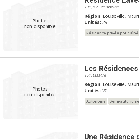
Résidence Lave
101, rue Ste-Antoine
Région:
Louiseville, Mauri
Photos
Unités:
29
non-disponible
Résidence privée pour aîné
Les Résidences
151, Lessard
Région:
Louiseville, Mauri
Photos
Unités:
20
non-disponible
Autonome
Semi-autonom
Une Résidence 