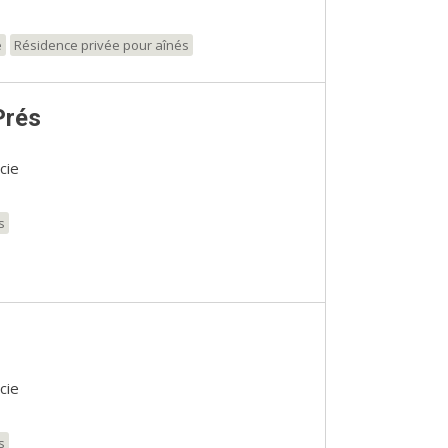
e
Résidence privée pour aînés
Prés
cie
s
cie
s