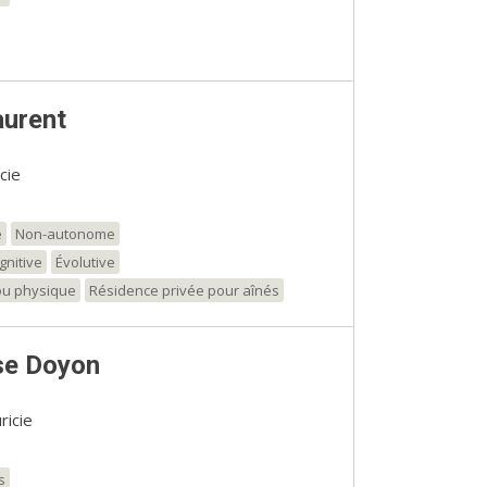
aurent
cie
e
Non-autonome
gnitive
Évolutive
\ou physique
Résidence privée pour aînés
se Doyon
ricie
s