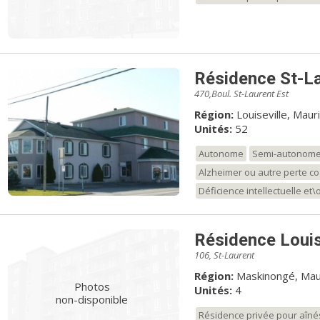
Résidence St-L
470,Boul. St-Laurent Est
Région:
Louiseville, Mauri
Unités:
52
Autonome
Semi-autonom
Alzheimer ou autre perte co
Déficience intellectuelle et
Résidence Loui
106, St-Laurent
Région:
Maskinongé, Mau
Photos
Unités:
4
non-disponible
Résidence privée pour aîné