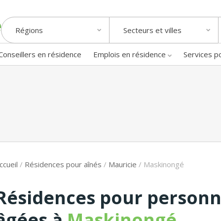
Régions
Secteurs et villes
Conseillers en résidence
Emplois en résidence
Services p
ccueil
/
Résidences pour aînés
/
Mauricie
/
Maskinongé
Résidences pour person
âgées à
Maskinongé