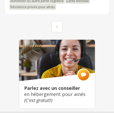
Alzheimer ou autre perte cognitive
Santé mentale
https://www.facebook.com/HavreSaintMaurice/ Venez
nous rencontrer!
Résidence privée pour aînés
1
Parlez avec un conseiller
en hébergement pour ainés
(C'est gratuit!)