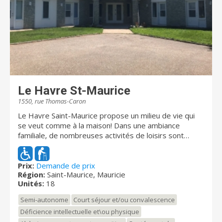
Le Havre St-Maurice
1550, rue Thomas-Caron
Le Havre Saint-Maurice propose un milieu de vie qui
se veut comme à la maison! Dans une ambiance
familiale, de nombreuses activités de loisirs sont
offertes. Nous sommes fiers de vous offrir des
services personalisés adaptés aux personnes vivants
avec des troubles cognitifs et de démence. Nous
Prix:
Demande de prix
Région:
Saint-Maurice, Mauricie
sommes certifiés comme résidence sécuritaire pour
Unités:
18
les personnes faisant de l'errance. (Portes codées et
grande cours avec potagers, cloturée) Pour avoir une
Semi-autonome
Court séjour et/ou convalescence
meilleure idée de qui nous sommes, suivez nous sur
Déficience intellectuelle et\ou physique
facebook :