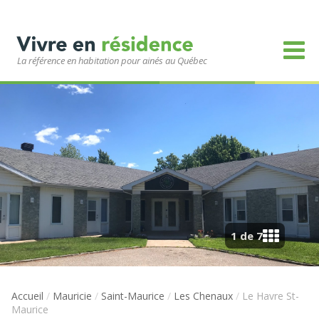
La référence en habitation pour ainés au Québec
1 de 7
Accueil
/
Mauricie
/
Saint-Maurice
/
Les Chenaux
/
Le Havre St-
Maurice