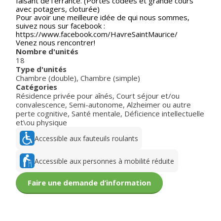
faisant de l'errance. (Portes codées et grande cours
avec potagers, cloturée)
Pour avoir une meilleure idée de qui nous sommes,
suivez nous sur facebook :
https://www.facebook.com/HavreSaintMaurice/
Venez nous rencontrer!
Nombre d'unités
18
Type d'unités
Chambre (double)
,
Chambre (simple)
Catégories
Résidence privée pour aînés
,
Court séjour et/ou
convalescence
,
Semi-autonome
,
Alzheimer ou autre
perte cognitive
,
Santé mentale
,
Déficience intellectuelle
et\ou physique
Accessible aux fauteuils roulants
Accessible aux personnes à mobilité réduite
Faire une demande d’information