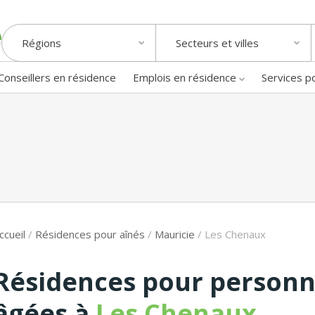
Régions
Secteurs et villes
Conseillers en résidence
Emplois en résidence
Services p
ccueil
/
Résidences pour aînés
/
Mauricie
/
Les Chenaux
Résidences pour person
âgées à
Les Chenaux