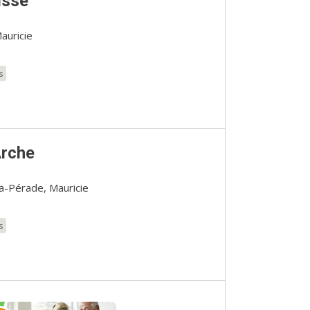
isse
auricie
s
Arche
a-Pérade, Mauricie
s