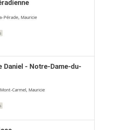
éradienne
a-Pérade, Mauricie
s
e Daniel - Notre-Dame-du-
ont-Carmel, Mauricie
s