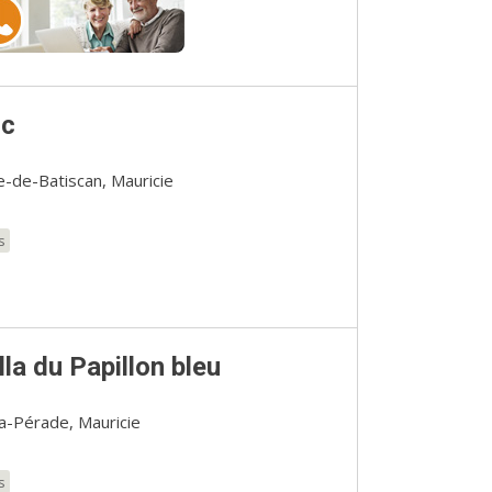
nc
-de-Batiscan, Mauricie
s
la du Papillon bleu
a-Pérade, Mauricie
s