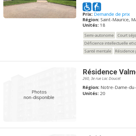
personalisés adaptés aux
cognitifs et de démence
Prix:
Demande de prix
sécuritaire pour les pers
Région:
Saint-Maurice, Ma
grande cours avec potagers, cloturée) Pour 
Unités:
18
de qui nous sommes, suiv
https://www.facebook.com/Hav
Semi-autonome
Court séj
rencontrer!
Déficience intellectuelle et
Santé mentale
Résidence 
Résidence Valm
260, 3e rue Lac Doucet
Région:
Notre-Dame-du-M
Photos
Unités:
20
non-disponible