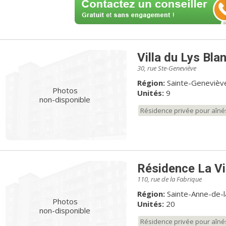
Villa du Lys Bla
30, rue Ste-Geneviève
Région:
Sainte-Geneviève
Photos
Unités:
9
non-disponible
Résidence privée pour aîné
Résidence La Vil
110, rue de la Fabrique
Région:
Sainte-Anne-de-l
Photos
Unités:
20
non-disponible
Résidence privée pour aîné