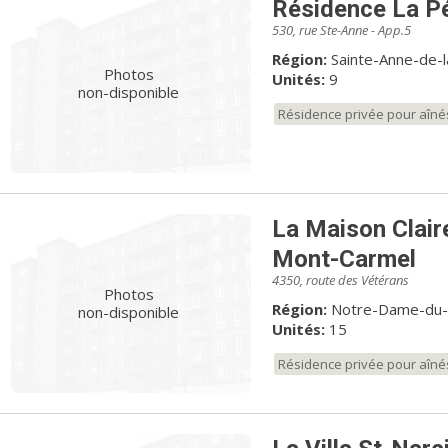
Résidence La P
530, rue Ste-Anne - App.5
Région:
Sainte-Anne-de-l
Photos
Unités:
9
non-disponible
Résidence privée pour aîné
La Maison Clair
Mont-Carmel
4350, route des Vétérans
Photos
Région:
Notre-Dame-du-M
non-disponible
Unités:
15
Résidence privée pour aîné