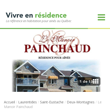
La référence en habitation pour ainés au Québec
1 de 13
Accueil
/
Laurentides
/
Saint-Eustache
/
Deux-Montagnes
/
Le
Manoir Painchaud