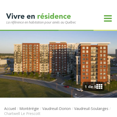
La référence en habitation pour ainés au Québec
1 de 5
Accueil
/
Montérégie
/
Vaudreuil-Dorion
/
Vaudreuil-Soulanges
/
Chartwell Le Prescott