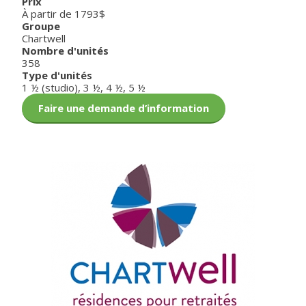
Prix
À partir de 1793$
Groupe
Chartwell
Nombre d'unités
358
Type d'unités
1 ½ (studio)
,
3 ½
,
4 ½
,
5 ½
Faire une demande d’information