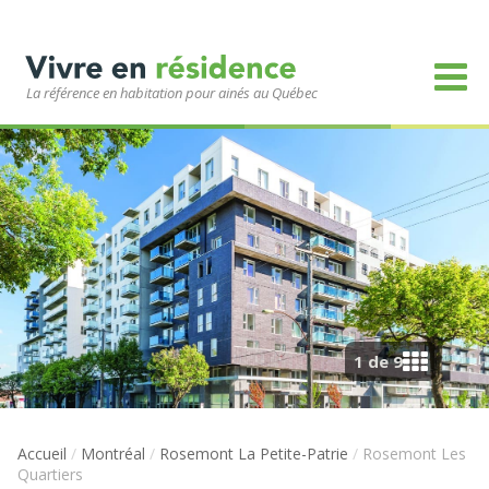
La référence en habitation pour ainés au Québec
1 de 9
Accueil
/
Montréal
/
Rosemont La Petite-Patrie
/
Rosemont Les
Quartiers