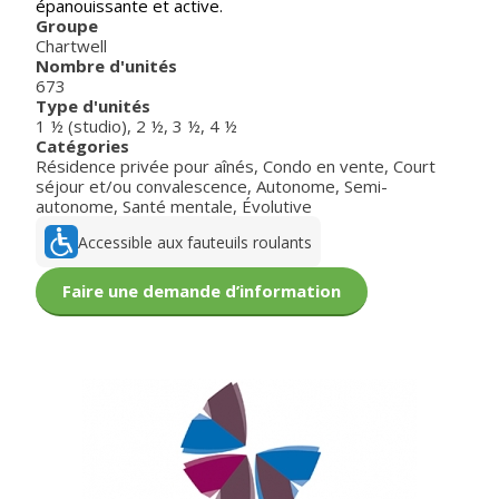
épanouissante et active.
Groupe
Chartwell
Nombre d'unités
673
Type d'unités
1 ½ (studio)
,
2 ½
,
3 ½
,
4 ½
Catégories
Résidence privée pour aînés
,
Condo en vente
,
Court
séjour et/ou convalescence
,
Autonome
,
Semi-
autonome
,
Santé mentale
,
Évolutive
Accessible aux fauteuils roulants
Faire une demande d’information