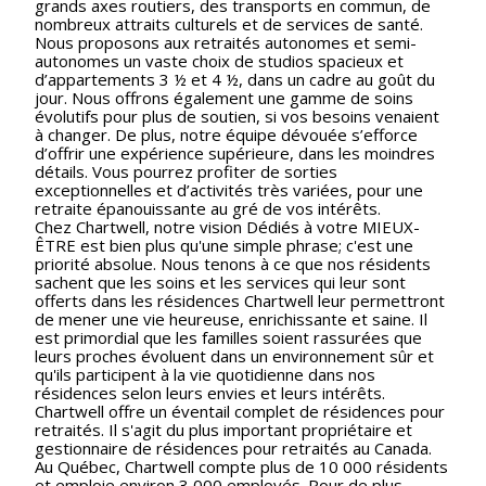
grands axes routiers, des transports en commun, de
nombreux attraits culturels et de services de santé.
Nous proposons aux retraités autonomes et semi-
autonomes un vaste choix de studios spacieux et
d’appartements 3 ½ et 4 ½, dans un cadre au goût du
jour. Nous offrons également une gamme de soins
évolutifs pour plus de soutien, si vos besoins venaient
à changer. De plus, notre équipe dévouée s’efforce
d’offrir une expérience supérieure, dans les moindres
détails. Vous pourrez profiter de sorties
exceptionnelles et d’activités très variées, pour une
retraite épanouissante au gré de vos intérêts.
Chez Chartwell, notre vision Dédiés à votre MIEUX-
ÊTRE est bien plus qu'une simple phrase; c'est une
priorité absolue. Nous tenons à ce que nos résidents
sachent que les soins et les services qui leur sont
offerts dans les résidences Chartwell leur permettront
de mener une vie heureuse, enrichissante et saine. Il
est primordial que les familles soient rassurées que
leurs proches évoluent dans un environnement sûr et
qu'ils participent à la vie quotidienne dans nos
résidences selon leurs envies et leurs intérêts.
Chartwell offre un éventail complet de résidences pour
retraités. Il s'agit du plus important propriétaire et
gestionnaire de résidences pour retraités au Canada.
Au Québec, Chartwell compte plus de 10 000 résidents
et emploie environ 3 000 employés. Pour de plus