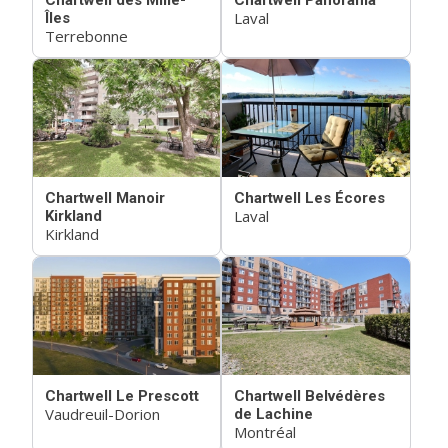
Chartwell des Mille-
Chartwell Panorama
Laval
Îles
Terrebonne
Chartwell Manoir
Chartwell Les Écores
Laval
Kirkland
Kirkland
Chartwell Le Prescott
Chartwell Belvédères
Vaudreuil-Dorion
de Lachine
Montréal