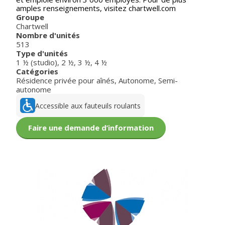
amples renseignements, visitez chartwell.com
Groupe
Chartwell
Nombre d'unités
513
Type d'unités
1 ½ (studio)
,
2 ½
,
3 ½
,
4 ½
Catégories
Résidence privée pour aînés
,
Autonome
,
Semi-
autonome
Accessible aux fauteuils roulants
Faire une demande d’information