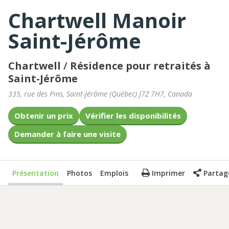
Chartwell Manoir
Saint-Jérôme
Chartwell
/
Résidence pour retraités à
Saint-Jérôme
335, rue des Pins
,
Saint-Jérôme
(
Québec
)
J7Z 7H7
,
Canada
Obtenir un prix
Vérifier les disponibilités
Demander à faire une visite
Présentation
Photos
Emplois
Imprimer
Partag