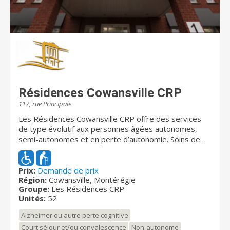
Résidences Cowansville CRP
117, rue Principale
Les Résidences Cowansville CRP offre des services
de type évolutif aux personnes âgées autonomes,
semi-autonomes et en perte d’autonomie. Soins de
convalescence aussi offerts ainsi que des soins
palliatifs. Nous nous engageons à suivre l’évolution du
client et à s’adapter aux besoins de celui-ci. Le suivi
Prix:
Demande de prix
Région:
Cowansville, Montérégie
rigoureux de notre médecin pratiquant saura dissiper
Groupe:
Les Résidences CRP
toute inquiétude. Afin de vous offrir l’assurance d’une
Unités:
52
qualité supérieure en matière de confort, de sécurité
et de services, Les Résidences Cowansville CRP est
Alzheimer ou autre perte cognitive
certifiée par l'agence de santé et de services sociaux
Court séjour et/ou convalescence
Non-autonome