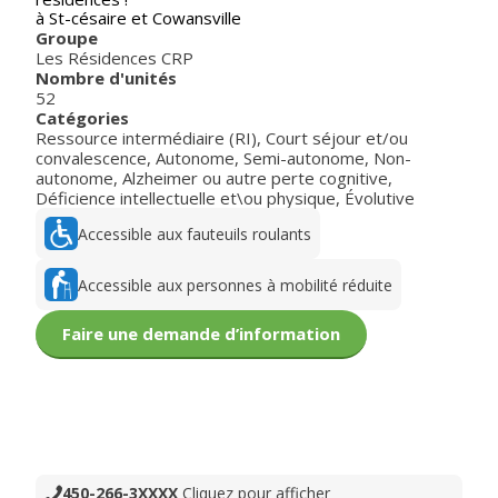
à St-césaire et Cowansville
Groupe
Les Résidences CRP
Nombre d'unités
52
Catégories
Ressource intermédiaire (RI)
,
Court séjour et/ou
convalescence
,
Autonome
,
Semi-autonome
,
Non-
autonome
,
Alzheimer ou autre perte cognitive
,
Déficience intellectuelle et\ou physique
,
Évolutive
Accessible aux fauteuils roulants
Accessible aux personnes à mobilité réduite
Faire une demande d’information
450-266-3XXXX
Cliquez pour afficher