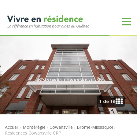
La référence en habitation pour ainés au Québec
1 de 16
Accueil
/
Montérégie
/
Cowansville
/
Brome-Missisquoi
/
Résidences Cowansville CRP