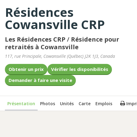
Résidences
Cowansville CRP
Les Résidences CRP
/
Résidence pour
retraités à Cowansville
117, rue Principale
,
Cowansville
(
Québec
)
J2K 1J3
,
Canada
Obtenir un prix
Vérifier les disponibilités
Demander à faire une visite
Présentation
Photos
Unités
Carte
Emplois
Impr