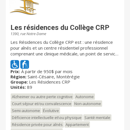
Les résidences du Collège CRP
1390, rue Notre-Dame
Les Résidences du Collège CRP est : une résidence
pour aînés et un centre résidentiel professionnel
comprenant une clinique médicale, un point de service
du CLSC et une pharmacie dans un seul emplacement !
De plus, La résidence est établie à côté du club de
l’âge d'or afin que vous profitiez des activités
Prix:
À partir de 950$ par mois
Région:
Saint-Césaire, Montérégie
organisées par celui-ci. Afin de vous offrir l’assurance
Groupe:
Les Résidences CRP
d’une qualité supérieure en matière de confort, de
Unités:
89
sécurité et de services, Les résidences du Collège
CRP est certifiée par l'agence de santé et de services
Alzheimer ou autre perte cognitive
Autonome
sociaux de la Montérégie. Nous sommes fière de
Court séjour et/ou convalescence
Non-autonome
pouvoir offrir des services complets, adaptés et
Semi-autonome
Évolutive
évolutifs !! Il s’agit d’un concept unique et novateur en
matière de santé et de services sociaux pour les
Déficience intellectuelle et\ou physique
Santé mentale
aînés autonomes, semi autonomes ou en perte
Résidence privée pour aînés
Appartement
d’autonomie. Nos professionnels qualifiés veilleront