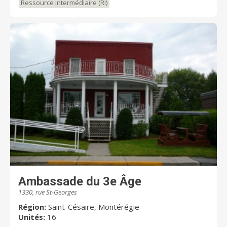
Ressource intermédiaire (RI)
sur vous durant toutes les étapes subséquentes de
votre vie et ce peut importe votre évolution car votre
quiétude est notre préoccupation première. Plusieurs
forfaits sont disponibles selon vos besoins. Nos
professionnel de la santé sauront combler vos
besoins et ce, de façon personnalisée et attentionnée
à des prix dès plus concurrentiels. De plus, plusieurs
choix et types d’hébergements meublés vous sont
offerts afin de satisfaire vos nécessités en habitation.
Offrez-vous un véritable réconfort de l’esprit ! Les
Résidences CRP.com Bien plus que de simples
résidences ! Gérard Borel, Directeur général à St-
césaire et Cowansville
Ambassade du 3e Âge
1330, rue St-Georges
Région:
Saint-Césaire, Montérégie
Unités:
16