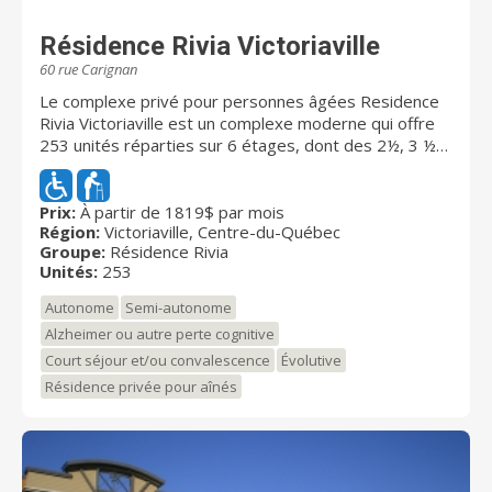
Résidence Rivia Victoriaville
60 rue Carignan
Le complexe privé pour personnes âgées Residence
Rivia Victoriaville est un complexe moderne qui offre
253 unités réparties sur 6 étages, dont des 2½, 3 ½
et 4 ½ contemporains et lumineux au coeur du centre-
ville de Victoriaville. Chaque unité dispose d’une
grande fenestration pour laisser entrer un maximum
Prix:
À partir de 1819$ par mois
Région:
Victoriaville, Centre-du-Québec
de lumière naturelle, d’un balcon pour profiter des
Groupe:
Résidence Rivia
beaux jours et d’une insonorisation supérieure pour
Unités:
253
plus de tranquillité. Pour ceux nécessitant plus de
services d’assistance, 34 chambres sont disponibles
Autonome
Semi-autonome
avec la formule d’hébergement évolutif dans l'unité de
Alzheimer ou autre perte cognitive
soins avec portes codées. Il est également possible
Court séjour et/ou convalescence
Évolutive
d’être hébergé dans l’unité de soins pendant un
séjour de courte durée, que ce soit pour se rétablir
Résidence privée pour aînés
d’une hospitalisation, pour offrir un répit à un proche
aidant ou tout simplement pour faire l’essai de la vie
en complexe pour retraités. De nombreuses
commodités sont offertes à l'intérieur du complexe