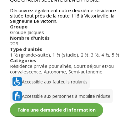
Découvrez également notre deuxième résidence
située tout près de la route 116 à Victoriaville, la
Seigneurie Le Victorin.
Groupe
Groupe Jacques
Nombre d'unités
229
Type d'unités
1 ½ (grande-suite)
,
1 ½ (studio)
,
2 ½
,
3 ½
,
4 ½
,
5 ½
Catégories
Résidence privée pour aînés
,
Court séjour et/ou
convalescence
,
Autonome
,
Semi-autonome
Accessible aux fauteuils roulants
Accessible aux personnes à mobilité réduite
Faire une demande d’information