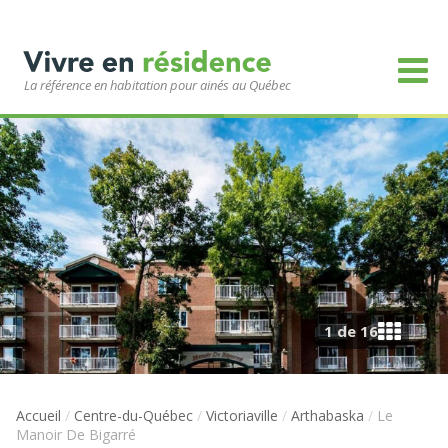
La référence en habitation pour ainés au Québec
1 de 16
Accueil
/
Centre-du-Québec
/
Victoriaville
/
Arthabaska
/
Le
Manoir De Bigarré