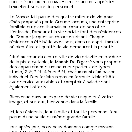
court séjour ou en convalescence sauront apprécier
l'excellent service du personnel.
Le Manoir fait partie des quatre milieux de vie pour
aînés proposés par le Groupe Jacques, une entreprise
familiale qui place l’humain au cœur de son offre.
L’entraide, l’amour et la vie sociale font des résidences
du Groupe Jacques un choix sécurisant. Chaque
résidence a été bâtie avec soin, dans un esprit familial
où bien-être et qualité de vie demeurent la priorité.
Situé au cœur du centre-ville de Victoriaville en bordure
de la piste cyclable, le Manoir De Bigarré vous propose
des appartements lumineux et spacieux de types
studio, 2 ½, 3 ½, 4 ½ et 5 ½, chacun muni d’un balcon
individuel. Des forfaits repas en formule table d’hôte
avec service aux tables et comptoir à salade sont
également offerts.
Bienvenue dans un espace de vie unique et à votre
image, et surtout, bienvenue dans la famille!
Ici, les résidents, leur famille et tout le personnel font
partie d'une seule et même grande famille.
Jour après jour, nous nous donnons comme mission
QUE CHACUN SE SENTE BIEN ENTOURÉ.