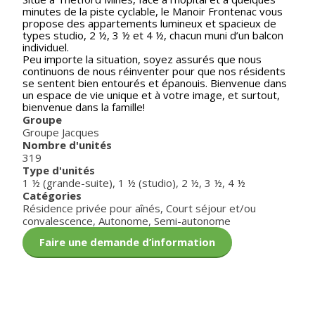
minutes de la piste cyclable, le Manoir Frontenac vous
propose des appartements lumineux et spacieux de
types studio, 2 ½, 3 ½ et 4 ½, chacun muni d’un balcon
individuel.
Peu importe la situation, soyez assurés que nous
continuons de nous réinventer pour que nos résidents
se sentent bien entourés et épanouis. Bienvenue dans
un espace de vie unique et à votre image, et surtout,
bienvenue dans la famille!
Groupe
Groupe Jacques
Nombre d'unités
319
Type d'unités
1 ½ (grande-suite)
,
1 ½ (studio)
,
2 ½
,
3 ½
,
4 ½
Catégories
Résidence privée pour aînés
,
Court séjour et/ou
convalescence
,
Autonome
,
Semi-autonome
Faire une demande d’information