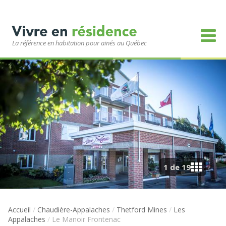
La référence en habitation pour ainés au Québec
1 de 19
Accueil
/
Chaudière-Appalaches
/
Thetford Mines
/
Les
Appalaches
/
Le Manoir Frontenac