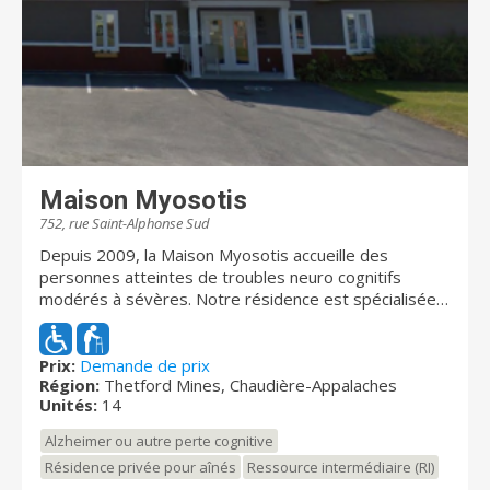
Maison Myosotis
752, rue Saint-Alphonse Sud
Depuis 2009, la Maison Myosotis accueille des
personnes atteintes de troubles neuro cognitifs
modérés à sévères. Notre résidence est spécialisée
dans l'approche adaptée destinées aux troubles
cognitifs. Nos valeurs sont axés sur le bien-être des
résidents.
Prix:
Demande de prix
Région:
Thetford Mines, Chaudière-Appalaches
Unités:
14
Alzheimer ou autre perte cognitive
Résidence privée pour aînés
Ressource intermédiaire (RI)