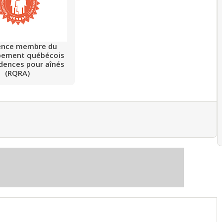
ence membre du
pement québécois
idences pour aînés
(RQRA)