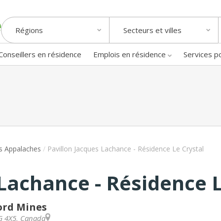
Régions
Secteurs et villes
Conseillers en résidence
Emplois en résidence
Services p
s Appalaches
/
Pavillon Jacques Lachance - Résidence Le Crystal
Lachance - Résidence L
ord Mines
G 4X5
,
Canada