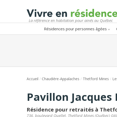
La référence en habitation pour ainés au Québec
Résidences pour personnes âgées
Accueil
/
Chaudière-Appalaches
/
Thetford Mines
/
Le
Pavillon Jacques 
Résidence pour retraités à Thetf
736, boulevard Ouellet
,
Thetford Mines
(
Québec
)
G6