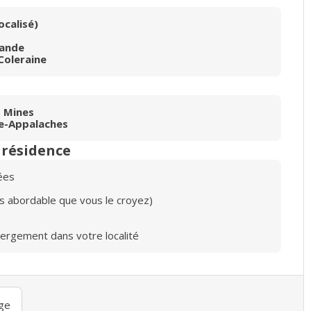
ocalisé)
lande
Coleraine
 Mines
re-Appalaches
n résidence
ées
lus abordable que vous le croyez)
bergement dans votre localité
ge