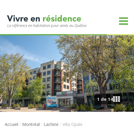
La référence en habitation pour ainés au Québec
1 de 14
Accueil
/
Montréal
/
Lachine
/
Villa Opale