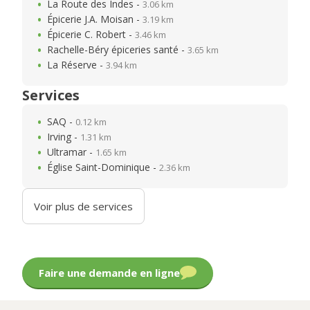
La Route des Indes -
3.06 km
Épicerie J.A. Moisan -
3.19 km
Épicerie C. Robert -
3.46 km
Rachelle-Béry épiceries santé -
3.65 km
La Réserve -
3.94 km
Services
SAQ -
0.12 km
Irving -
1.31 km
Ultramar -
1.65 km
Église Saint-Dominique -
2.36 km
Voir plus de services
Faire une demande en ligne