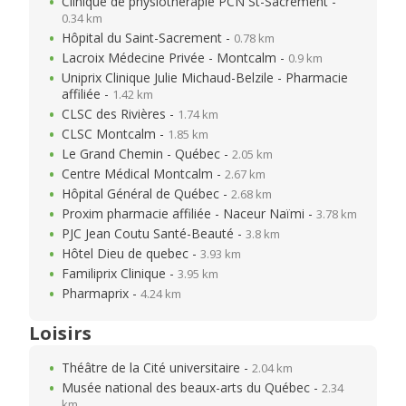
Clinique de physiothérapie PCN St-Sacrement -
0.34 km
Hôpital du Saint-Sacrement -
0.78 km
Lacroix Médecine Privée - Montcalm -
0.9 km
Uniprix Clinique Julie Michaud-Belzile - Pharmacie
affiliée -
1.42 km
CLSC des Rivières -
1.74 km
CLSC Montcalm -
1.85 km
Le Grand Chemin - Québec -
2.05 km
Centre Médical Montcalm -
2.67 km
Hôpital Général de Québec -
2.68 km
Proxim pharmacie affiliée - Naceur Naïmi -
3.78 km
PJC Jean Coutu Santé-Beauté -
3.8 km
Hôtel Dieu de quebec -
3.93 km
Familiprix Clinique -
3.95 km
Pharmaprix -
4.24 km
Loisirs
Théâtre de la Cité universitaire -
2.04 km
Musée national des beaux-arts du Québec -
2.34
km