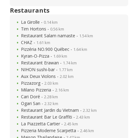
Restaurants
La Girolle -
0.14 km
Tim Hortons -
0.56 km
Restaurant Salam namaste -
1.54 km
CHAZ -
1.61 km
Pizzéria NO.900 Québec -
1.64 km
Kyran-O-Pizza -
1.69 km
Restaurant Erawan -
1.74 km
NIHON sushi-bar -
1.77 km
Aux Deux Violons -
2.02 km
Pizzazorg -
2.03 km
Milano Pizzeria -
2.16 km
Cari Doré -
2.28 km
Ogari San -
2.32 km
Restaurant Jardin du Vietnam -
2.32 km
Restaurant Bar Le Graffiti -
2.43 km
La Piazzetta Cartier -
2.45 km
Pizzeria Moderne Scarpetta -
2.46 km
Maison Thaïlandaise -
2.47 km