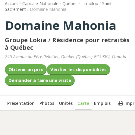
Accueil
/
Capitale-Nationale
/
Québec
/
Limoilou
/
Saint-
Sacrement
/
Domaine Mahonia
Domaine Mahonia
Groupe Lokia
/
Résidence pour retraités
à Québec
745 Avenue du Père-Pelletier
,
Québec
(
Québec
)
G1S 3V4
,
Canada
Obtenir un prix
Vérifier les disponibilités
Demander à faire une visite
Présentation
Photos
Unités
Carte
Emplois
Impr