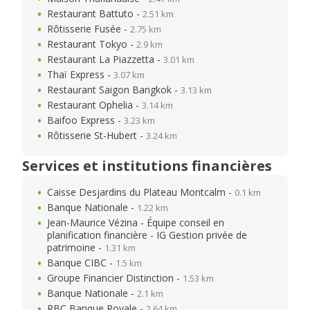
Restaurant Battuto -
2.51 km
Rôtisserie Fusée -
2.75 km
Restaurant Tokyo -
2.9 km
Restaurant La Piazzetta -
3.01 km
Thaï Express -
3.07 km
Restaurant Saigon Bangkok -
3.13 km
Restaurant Ophelia -
3.14 km
Baifoo Express -
3.23 km
Rôtisserie St-Hubert -
3.24 km
Services et institutions financières
Caisse Desjardins du Plateau Montcalm -
0.1 km
Banque Nationale -
1.22 km
Jean-Maurice Vézina - Équipe conseil en
planification financière - IG Gestion privée de
patrimoine -
1.31 km
Banque CIBC -
1.5 km
Groupe Financier Distinction -
1.53 km
Banque Nationale -
2.1 km
RBC Banque Royale -
2.64 km