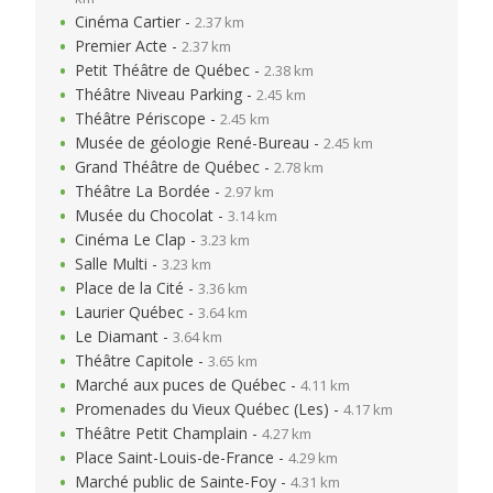
Cinéma Cartier -
2.37 km
Premier Acte -
2.37 km
Petit Théâtre de Québec -
2.38 km
Théâtre Niveau Parking -
2.45 km
Théâtre Périscope -
2.45 km
Musée de géologie René-Bureau -
2.45 km
Grand Théâtre de Québec -
2.78 km
Théâtre La Bordée -
2.97 km
Musée du Chocolat -
3.14 km
Cinéma Le Clap -
3.23 km
Salle Multi -
3.23 km
Place de la Cité -
3.36 km
Laurier Québec -
3.64 km
Le Diamant -
3.64 km
Théâtre Capitole -
3.65 km
Marché aux puces de Québec -
4.11 km
Promenades du Vieux Québec (Les) -
4.17 km
Théâtre Petit Champlain -
4.27 km
Place Saint-Louis-de-France -
4.29 km
Marché public de Sainte-Foy -
4.31 km